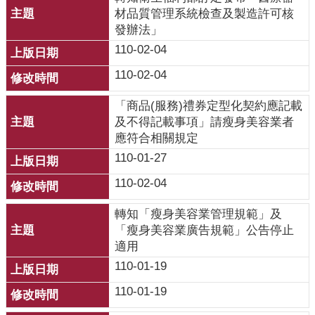
覽
材品質管理系統檢查及製造許可核
發辦法」
English
110-02-04
智
110-02-04
慧
財
「商品(服務)禮券定型化契約應記載
產
及不得記載事項」請瘦身美容業者
權
應符合相關規定
宣
110-01-27
告
110-02-04
隱
轉知「瘦身美容業管理規範」及
私
「瘦身美容業廣告規範」公告停止
權
適用
及
安
110-01-19
全
110-01-19
政
策