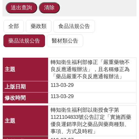
業
人
員
區
全部
藥政類
食品法規公告
主
藥品法規公告
醫材類公告
題
專
區
轉知衛生福利部修正「嚴重藥物不
良反應通報辦法」，且名稱修正為
便
「藥品嚴重不良反應通報辦法」
民
113-03-29
服
務
113-03-29
政
轉知衛生福利部以衛授食字第
府
1121104833號公告訂定「實施西藥
資
優良運銷準則之藥品與藥商種類、
訊
事項、方式及時程」
公