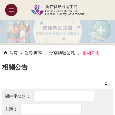
跳到主要內容區塊
:::
機
關
簡
介
:::
訊
首頁
業務專區
食藥檢驗業務
相關公告
息
公
相關公告
告
業
務
專
區
專