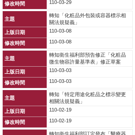
110-03-29
齒
塗
轉知「化粧品外包裝或容器標示相
氟
關法規疑義」
110-03-08
M
痘
110-03-08
醫
轉知衛生福利部預告修正「化粧品
療
微生物容許量基準表」修正草案
器
110-03-03
材
110-03-03
回
轉知「特定用途化粧品之標示變更
首
相關法規疑義」
頁
110-02-19
網
110-02-19
站
導
轉知衛生福利部訂定發布「醫療器