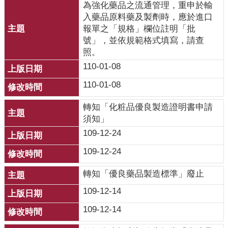
為強化藥品之流通管理，重申於輸
入藥品原料藥及製劑時，應於進口
網
報單之「規格」欄位註明「批
站
號」，並依規範格式填寫，請查
資
照。
料
110-01-08
開
放
110-01-08
宣
告
轉知「化粧品優良製造證明書申請
須知」
109-12-24
109-12-24
轉知「優良藥品製造標準」廢止
109-12-14
109-12-14