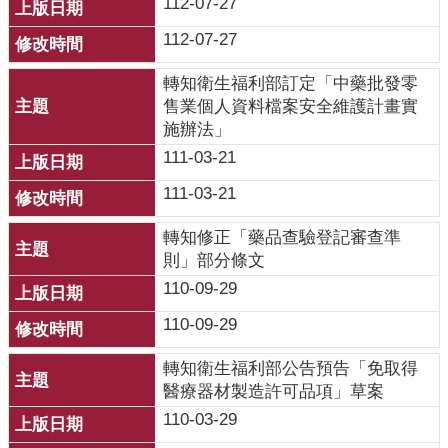
112-07-27
開
112-07-27
各
衛
轉知衛生福利部訂定「中藥批發零
生
售業個人資料檔案安全維護計畫實
所
施辦法」
111-03-21
測
驗
111-03-21
轉知修正「藥品查驗登記審查準
結
則」部分條文
核
菌
110-09-29
素
110-09-29
測
驗
轉知衛生福利部公告預告「免取得
醫療器材製造許可品項」草案
兒
110-03-29
童
牙