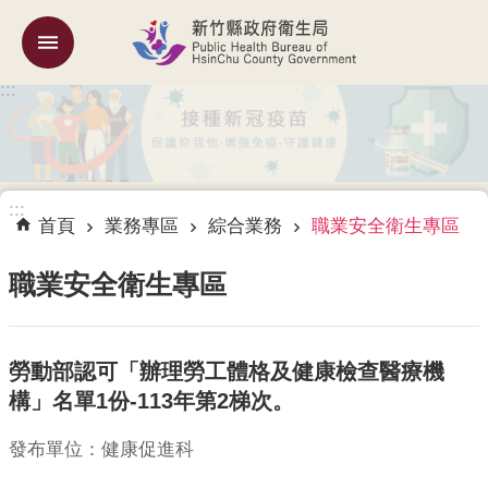
跳到主要內容區塊
:::
機
關
簡
介
:::
訊
首頁
業務專區
綜合業務
職業安全衛生專區
息
公
職業安全衛生專區
告
業
勞動部認可「辦理勞工體格及健康檢查醫療機
務
專
構」名單1份-113年第2梯次。
區
發布單位：健康促進科
專