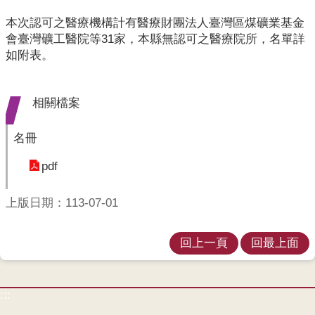
業
人
本次認可之醫療機構計有醫療財團法人臺灣區煤礦業基金
員
會臺灣礦工醫院等31家，本縣無認可之醫療院所，名單詳
區
如附表。
主
題
相關檔案
專
區
名冊
便
pdf
民
服
上版日期：113-07-01
務
政
回上一頁
回最上面
府
資
訊
:::
公