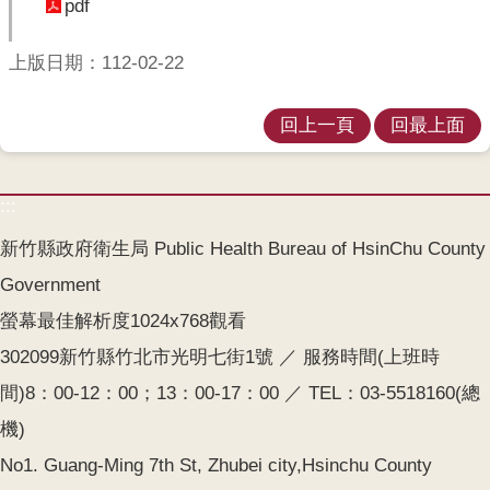
pdf
開
各
上版日期：112-02-22
衛
生
回上一頁
回最上面
所
測
:::
驗
新竹縣政府衛生局 Public Health Bureau of HsinChu County
結
Government
核
菌
螢幕最佳解析度1024x768觀看
素
302099新竹縣竹北市光明七街1號 ／ 服務時間(上班時
測
驗
間)8：00-12：00；13：00-17：00 ／ TEL：03-5518160(總
機)
兒
童
No1. Guang-Ming 7th St, Zhubei city,Hsinchu County
牙