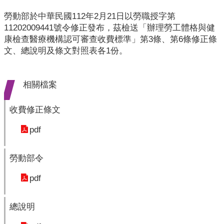
業
人
勞動部於中華民國112年2月21日以勞職授字第
員
11202009441號令修正發布，茲檢送「辦理勞工體格與健
區
康檢查醫療機構認可審查收費標準」第3條、第6條修正條
文、總說明及條文對照表各1份。
主
題
專
相關檔案
區
收費修正條文
便
民
pdf
服
務
勞動部令
政
pdf
府
資
訊
總說明
公