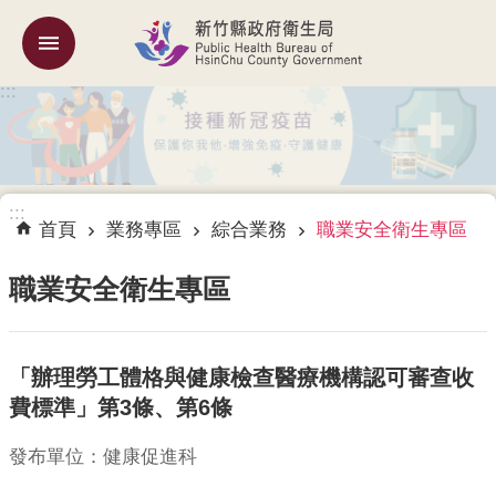
跳到主要內容區塊
:::
機
關
簡
介
:::
訊
首頁
業務專區
綜合業務
職業安全衛生專區
息
公
職業安全衛生專區
告
業
「辦理勞工體格與健康檢查醫療機構認可審查收
務
專
費標準」第3條、第6條
區
發布單位：健康促進科
專