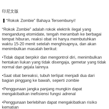
齒
塗
印尼文版
氟
▍“Rokok Zombie” Bahaya Tersembunyi!
M
“Rokok Zombie” adalah rokok elektrik ilegal yang
痘
mengandung etomidate, tengah merambah ke berbagai
tempat hiburan, reaksi obat ini hanya membutuhkan
醫
waktu 15-20 menit setelah menghisapnya, dan akan
療
menimbulkan masalah berikut:
器
•Tidak dapat berpikir dan mengontrol diri, menimbulkan
材
hentakan liukan yang tidak disengaja, gemetar yang tidak
normal dan gejala lainnya
回
•Saat obat bereaksi, tubuh terlipat menjadi dua dari
首
bagian pinggang ke bawah, seperti zombie
頁
•Penggunaan jangka panjang mungkin dapat
mengakibatkan inefisiensi fungsi adrenal
網
站
•Penggunaan berlebihan dapat mengakibatkan risiko
導
kematian