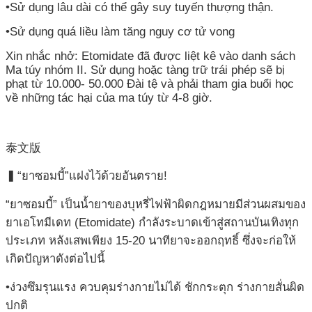
•Sử dụng lâu dài có thể gây suy tuyến thượng thận.
網
•Sử dụng quá liều làm tăng nguy cơ tử vong
站
Xin nhắc nhở: Etomidate đã được liệt kê vào danh sách
資
Ma túy nhóm II. Sử dụng hoặc tàng trữ trái phép sẽ bị
料
phạt từ 10.000- 50.000 Đài tệ và phải tham gia buổi học
開
về những tác hại của ma túy từ 4-8 giờ.
放
宣
告
泰文版
▍“ยาซอมบี้”แฝงไว้ด้วยอันตราย!
“ยาซอมบี้” เป็นน้ำยาของบุหรี่ไฟฟ้าผิดกฎหมายมีส่วนผสมของ
ยาเอโทมีเดท (Etomidate) กำลังระบาดเข้าสู่สถานบันเทิงทุก
ประเภท หลังเสพเพียง 15-20 นาทียาจะออกฤทธิ์ ซึ่งจะก่อให้
เกิดปัญหาดังต่อไปนี้
•ง่วงซึมรุนแรง ควบคุมร่างกายไม่ได้ ชักกระตุก ร่างกายสั่นผิด
ปกติ