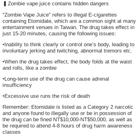
開
▍Zombie vape juice contains hidden dangers
“Zombie Vape Juice” refers to illegal E-cigarettes
各
containing Etomidate, which are a common sight at many
衛
entertainment venues in Taiwan. The drug takes effect in
生
just 15-20 minutes, causing the following issues:
所
•Inability to think clearly or control one’s body, leading to
involuntary jerking and twitching, abnormal tremors etc.
測
驗
•When the drug takes effect, the body folds at the waist
and rolls, like a zombie
結
•Long-term use of the drug can cause adrenal
核
insufficiency
菌
•Excessive use runs the risk of death
素
測
Remember: Etomidate is listed as a Category 2 narcotic
驗
and anyone found to illegally use or be in possession of
the drug can be fined NT$10,000-NT$50,000, as well as
兒
be required to attend 4-8 hours of drug harm awareness
classes
童
牙