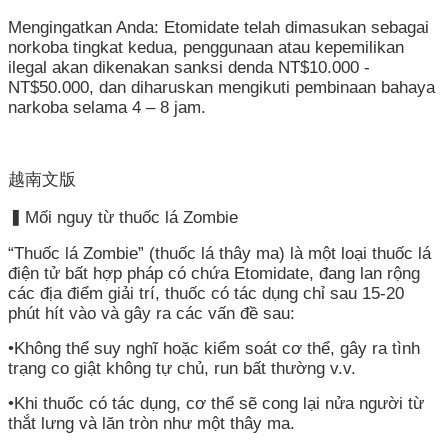
覽
Mengingatkan Anda: Etomidate telah dimasukan sebagai
norkoba tingkat kedua, penggunaan atau kepemilikan
English
ilegal akan dikenakan sanksi denda NT$10.000 -
NT$50.000, dan diharuskan mengikuti pembinaan bahaya
智
narkoba selama 4 – 8 jam.
慧
財
產
越南文版
權
宣
▍Mối nguy từ thuốc lá Zombie
告
“Thuốc lá Zombie” (thuốc lá thây ma) là một loại thuốc lá
điện tử bất hợp pháp có chứa Etomidate, đang lan rộng
隱
các địa điểm giải trí, thuốc có tác dụng chỉ sau 15-20
私
phút hít vào và gây ra các vấn đề sau:
權
•Không thể suy nghĩ hoặc kiểm soát cơ thể, gây ra tình
及
trạng co giật không tự chủ, run bất thường v.v.
安
全
•Khi thuốc có tác dụng, cơ thể sẽ cong lại nửa người từ
政
thắt lưng và lăn tròn như một thây ma.
策