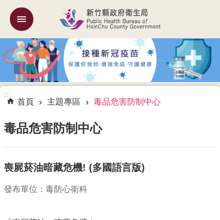
跳到主要內容區塊
:::
機
關
簡
介
:::
訊
首頁
主題專區
毒品危害防制中心
息
公
毒品危害防制中心
告
業
喪屍菸油暗藏危機! (多國語言版)
務
專
區
發布單位：毒防心衛科
專