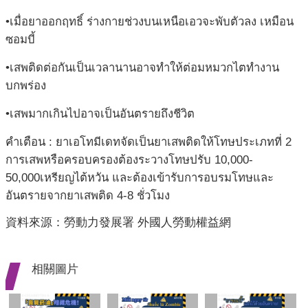
•เมื่อยาออกฤทธิ์ ร่างกายช่วงบนเหนือเอวจะพับตัวลง เหมือน
ซอมบี้
•เสพติดต่อกันเป็นเวลานานอาจทำให้ต่อมหมวกไตทำงาน
บกพร่อง
•เสพมากเกินไปอาจเป็นอันตรายถึงชีวิต
คำเตือน : ยาเอโทมีเดทจัดเป็นยาเสพติดให้โทษประเภทที่ 2
การเสพหรือครอบครองต้องระวางโทษปรับ 10,000-
50,000เหรียญไต้หวัน และต้องเข้ารับการอบรมโทษและ
อันตรายจากยาเสพติด 4-8 ชั่วโมง
資料來源：勞動力發展署 外國人勞動權益網
相關圖片