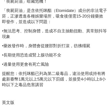
業
「喪屍菸油」暗藏危機！
人
「喪屍菸油」是含依托咪酯（Etomidate）成分的非法電子
員
菸，正滲透進各種娛樂場所，吸食後僅需15-20分鐘藥效
區
即發作，並造成以下問題：
主
•無法思考、控制身體，造成不自主抽動扭動、異常顫抖等
題
現象
專
區
•藥效發作時，身體會從腰部對折打滾，彷彿殭屍
•長期使用恐造成腎上腺功能不全
便
民
•過量使用更會有死亡風險
服
務
提醒您：依托咪酯已列為第二級毒品，違法使用或持有將
處新臺幣1萬元以上5萬元以下罰鍰，並接受4小時以上8小
政
時以下之毒品危害講習
府
資
訊
英文版
公