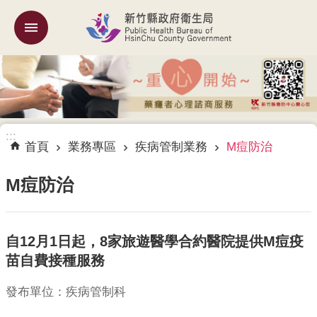
跳到主要內容區塊
:::
機
關
簡
介
:::
訊
首頁
業務專區
疾病管制業務
M痘防治
息
公
M痘防治
告
業
自12月1日起，8家旅遊醫學合約醫院提供M痘疫
務
專
苗自費接種服務
區
發布單位：疾病管制科
專