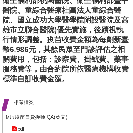
衛生福利部桃園醫院、衛生福利部臺中
齒
醫院、童綜合醫療社團法人童綜合醫
塗
院、國立成功大學醫學院附設醫院及高
氟
雄市立聯合醫院)優先實施，後續視執
M
行情形調整。疫苗收費金額為每劑新臺
痘
幣6,986元，其餘民眾至門診評估之相
醫
關費用，包括：診察費、掛號費、藥事
療
器
服務費等，由合約院所依醫療機構收費
材
標準自訂收費金額。
回
首
頁
相關檔案
網
M痘疫苗自費接種 QA(英文)
站
導
pdf