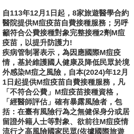
業
人
自113年12月1日起，8家旅遊醫學合約
員
醫院提供M痘疫苗自費接種服務；另呼
區
籲符合公費接種對象完整接種2劑M痘
主
疫苗，以提升防護力!
題
專
疾病管制署表示，為因應國際M痘疫
區
情，基於維護國人健康及降低民眾於境
便
外感染M痘之風險，自本(2024)年12月
民
1日起提供M痘疫苗自費接種服務，凡
服
務
「不符合公費」M痘疫苗接種資格，
「經醫師評估」確有暴露風險者，包
政
府
括：在臺有風險行為之無健保身分或居
資
留證外籍人士等對象、欲前往M痘疫情
訊
流行之高風險國家民眾(依據國際旅遊
公