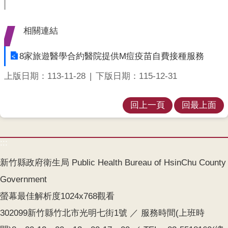
覽
English
相關連結
智
8家旅遊醫學合約醫院提供M痘疫苗自費接種服務
慧
財
上版日期：113-11-28
下版日期：115-12-31
產
權
回上一頁
回最上面
宣
告
:::
隱
私
新竹縣政府衛生局 Public Health Bureau of HsinChu County
權
及
Government
安
螢幕最佳解析度1024x768觀看
全
302099新竹縣竹北市光明七街1號 ／ 服務時間(上班時
政
策