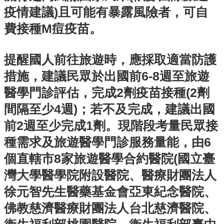
開
疫情建議)且可能有暴露風險者，可自
費接種M痘疫苗。
各
衛
生
提醒國人前往旅遊時，應採取適當防護
所
措施，建議民眾於出國前6-8週至旅遊
測
醫學門診評估，完成2劑疫苗接種(2劑
驗
間隔至少4週)；若不及完成，建議出國
結
前2週至少完成1劑。現階段考量民眾接
核
種需求及旅遊醫學門診服務量能，由6
菌
素
個直轄市8家旅遊醫學合約醫院(國立臺
測
灣大學醫學院附設醫院、醫療財團法人
驗
徐元智先生醫藥基金會亞東紀念醫院、
兒
佛教慈濟醫療財團法人台北慈濟醫院、
童
牙