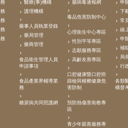
業務
醫療(事)機構
腸病毒通報網
申
業務
護理機構
下
毒品危害防制中心
業務
常
藥事人員執業登錄
業務
線
心理衛生中心專區
藥局管理
業務
申
性別平等專區
藥商管理
補
志願服務專區
局
食品衛生管理人員
高齡友善專區
申請事項
行
口腔健康暨口腔癌
食品產業界輔導業
篩檢與檳榔健康危
各類醫
務
害防制
構督
糖尿病共同照護網
預防熱傷害衛教專
區
青少年親善服務專