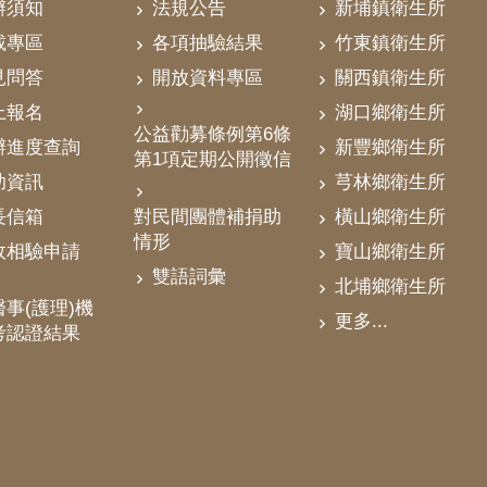
辦須知
法規公告
新埔鎮衛生所
載專區
各項抽驗結果
竹東鎮衛生所
見問答
開放資料專區
關西鎮衛生所
上報名
湖口鄉衛生所
公益勸募條例第6條
辦進度查詢
新豐鄉衛生所
第1項定期公開徵信
助資訊
芎林鄉衛生所
對民間團體補捐助
長信箱
橫山鄉衛生所
情形
政相驗申請
寶山鄉衛生所
雙語詞彙
北埔鄉衛生所
事(護理)機
更多...
考認證結果