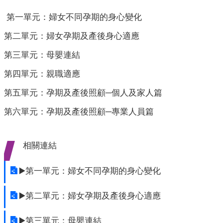
業
人
第一單元：婦女不同孕期的身心變化
員
第二單元：婦女孕期及產後身心適應
區
第三單元：母嬰連結
主
題
第四單元：親職適應
專
區
第五單元：孕期及產後照顧─個人及家人篇
第六單元：孕期及產後照顧─專業人員篇
便
民
服
相關連結
務
政
▶️第一單元：婦女不同孕期的身心變化
府
資
▶️第二單元：婦女孕期及產後身心適應
訊
公
▶️第三單元：母嬰連結