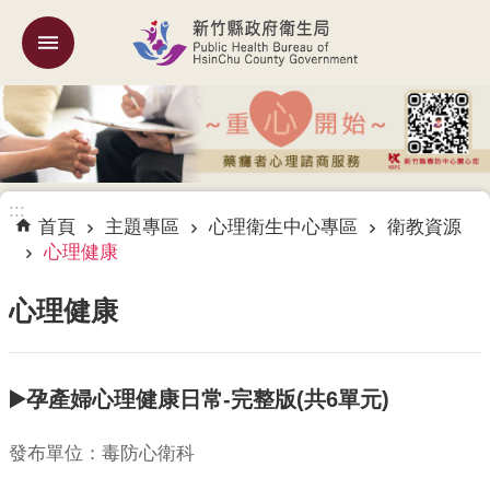
跳到主要內容區塊
:::
機
關
簡
介
:::
訊
首頁
主題專區
心理衛生中心專區
衛教資源
息
心理健康
公
告
心理健康
業
務
專
▶️孕產婦心理健康日常-完整版(共6單元)
區
發布單位：毒防心衛科
專