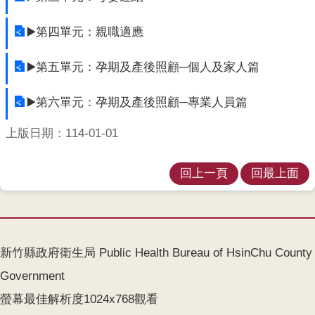
開
▶️第四單元：親職適應
各
衛
▶️第五單元：孕期及產後照顧─個人及家人篇
生
所
▶️第六單元：孕期及產後照顧─專業人員篇
測
上版日期：114-01-01
驗
結
回上一頁
回最上面
核
菌
素
:::
測
驗
新竹縣政府衛生局 Public Health Bureau of HsinChu County
Government
兒
童
螢幕最佳解析度1024x768觀看
牙