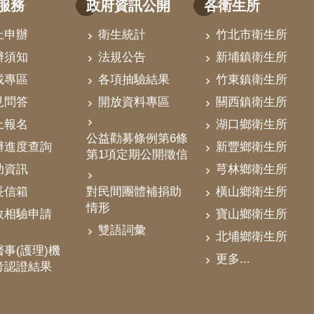
服務
政府資訊公開
各衛生所
上申辦
衛生統計
竹北市衛生所
辦須知
法規公告
新埔鎮衛生所
載專區
各項抽驗結果
竹東鎮衛生所
見問答
開放資料專區
關西鎮衛生所
上報名
湖口鄉衛生所
公益勸募條例第6條
辦進度查詢
新豐鄉衛生所
第1項定期公開徵信
助資訊
芎林鄉衛生所
對民間團體補捐助
長信箱
橫山鄉衛生所
情形
政相驗申請
寶山鄉衛生所
雙語詞彙
北埔鄉衛生所
事(護理)機
更多...
考認證結果