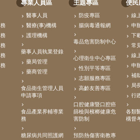
專業人員區
主題專區
便民
醫事人員
防疫專區
線
業務
醫療(事)機構
腸病毒通報網
申
業務
護理機構
下
毒品危害防制中心
業務
常
藥事人員執業登錄
業務
線
心理衛生中心專區
藥局管理
業務
申
性別平等專區
藥商管理
補
志願服務專區
局
食品衛生管理人員
高齡友善專區
申請事項
行
口腔健康暨口腔癌
食品產業界輔導業
篩檢與檳榔健康危
各類醫
務
害防制
構督
糖尿病共同照護網
預防熱傷害衛教專