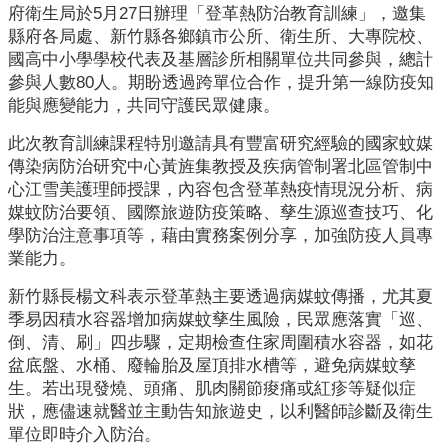
業
府衛生局於5月27日辦理「登革熱防治教育訓練」，邀集
人
縣府各局處、新竹縣各鄉鎮市公所、衛生所、大專院校、
員
國高中小學學校代表及基層診所相關單位共同參與，總計
區
參與人數80人。期盼透過跨單位合作，提升第一線防疫知
能與應變能力，共同守護民眾健康。
主
題
此次教育訓練課程特別邀請具有豐富研究經驗的國家蚊媒
專
傳染病防治研究中心黃旌集教授及疾病管制署北區管制中
區
心江雪美護理師授課，內容包含登革熱疫情現況分析、病
媒蚊防治要領、國際旅遊防疫策略、孳生源巡查技巧、化
便
學防治注意事項等，藉由實務案例分享，加強防疫人員專
民
業能力。
服
新竹縣長楊文科表示登革熱主要透過病媒蚊傳播，尤其夏
務
季易因積水容器增加病媒蚊孳生風險，民眾應落實「巡、
倒、清、刷」四步驟，定期檢查住家周圍積水容器，如花
政
盆底盤、水桶、廢輪胎及屋頂排水槽等，避免病媒蚊孳
府
生。若出現發燒、頭痛、肌肉關節痠痛或紅疹等疑似症
資
狀，應儘速就醫並主動告知旅遊史，以利醫師診斷及衛生
訊
單位即時介入防治。
公