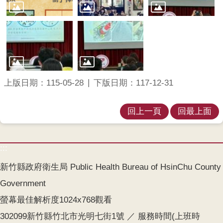
齒
塗
氟
M
痘
上版日期：115-05-28
下版日期：117-12-31
醫
療
器
回上一頁
回最上面
材
:::
回
首
新竹縣政府衛生局 Public Health Bureau of HsinChu County
頁
Government
網
螢幕最佳解析度1024x768觀看
站
導
302099新竹縣竹北市光明七街1號 ／ 服務時間(上班時