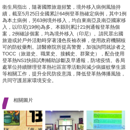
開
衛生局指出，隨著國際旅遊頻繁，境外移入病例風險持
續，截至5月25日全國累計64例登革熱確定病例，其中1例
各
為本土病例，另63例境外移入，均自東南亞及南亞國家移
衛
入，以印尼(19例)為多。本縣則累計21例通報登革熱個
生
案，2例確診個案，均為境外移入（印尼）。請民眾出國
所
旅遊或於戶外活動時穿著淺色長袖衣褲，使用政府機關核
可的防蚊藥劑。請醫療院所提高警覺，加強詢問就診者之
測
TOCC（旅遊史、職業史、接觸史、群聚史），配合使用
驗
登革熱NS1快篩試劑輔助診斷及早通報，防堵疫情。各局
處單位持續辦理登革熱社區宣導活動與減少病媒蚊孳生源
結
等相關工作，提升全民防疫意識，降低登革熱傳播風險，
核
共同守護居家環境安全。
菌
素
測
相關圖片
驗
兒
童
牙