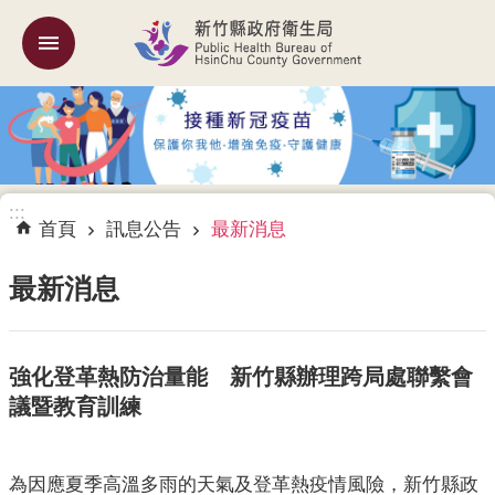
跳到主要內容區塊
:::
機
關
簡
介
:::
訊
首頁
訊息公告
最新消息
息
公
最新消息
告
業
強化登革熱防治量能 新竹縣辦理跨局處聯繫會
務
專
議暨教育訓練
區
專
為因應夏季高溫多雨的天氣及登革熱疫情風險，新竹縣政