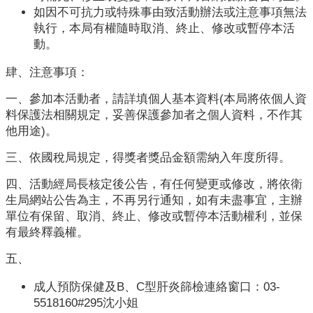
開
如因不可抗力或特殊事由致活動辦法或注意事項無法
執行，本局有權隨時取消、終止、修改或暫停本活
各
動。
衛
生
肆、注意事項：
所
一、參加本活動者，請詳填個人基本資料(本局將依個人資
料保護法相關規定，妥善保護參加者之個人資料，不作其
測
他用途)。
驗
三、依國稅局規定，得獎者獎品金額需納入年度所得。
結
四、活動經局長核定後公告，有任何變更或修改，將依衛
核
生局網站公告為主，不再另行通知，如有未盡事宜，主辦
菌
單位有保留、取消、終止、修改或暫停本活動權利，並保
素
有最終釋義權。
測
驗
五、
兒
成人預防保健及B、C型肝炎篩檢連絡窗口：03-
童
5518160#295沈小姐
牙