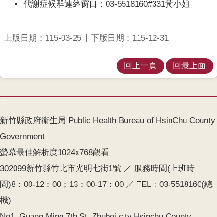
代謝症候群連絡窗口：03-5518160#331黃小姐
齒
塗
氟
上版日期：115-03-25
下版日期：115-12-31
M
痘
回上一頁
回最上面
醫
療
:::
器
材
新竹縣政府衛生局 Public Health Bureau of HsinChu County
Government
回
螢幕最佳解析度1024x768觀看
首
頁
302099新竹縣竹北市光明七街1號 ／ 服務時間(上班時
間)8：00-12：00；13：00-17：00 ／ TEL：03-5518160(總
網
站
機)
導
No1. Guang-Ming 7th St, Zhubei city,Hsinchu County