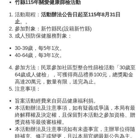
業
竹縣115年關愛健康篩檢活動
人
活動期程：
活動辦法公告日起至115年8月31日
員
止
。。
區
參加對象：新竹縣民(設籍新竹縣)
成人預防保健服務對象：
主
題
30-39歲，每5年1次。
專
40-64歲，每3年1次。
區
參加方法：民眾參加社區型整合性篩檢活動「30歲至
便
64歲成人健檢」，可獲得商品禮券100元，總獎勵金
民
高達20萬元，數量有限，送完為止。
服
注意事項：
務
旨案活動經費來自菸品健康福利捐。
政
本活動辦法及注意事項，如有疑義或爭議，本局有最
府
終解釋權及決定權，且保留對本活動之參加資格、贈
資
獎資格等最後審核權。
訊
本活動辦法及注意事項如有未盡事宜，主辦單位得隨
公
時補充、修正或變更，且以本局官網最新公告為主。