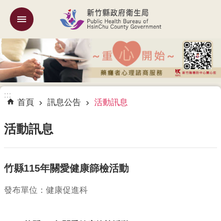
跳到主要內容區塊
:::
機
關
簡
介
:::
訊
首頁
訊息公告
活動訊息
息
公
活動訊息
告
業
竹縣115年關愛健康篩檢活動
務
專
區
發布單位：健康促進科
專