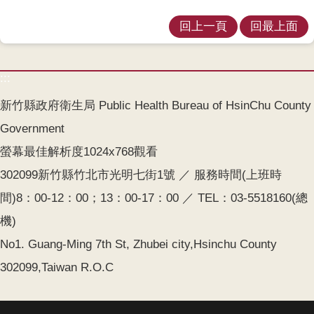
覽
回上一頁
回最上面
English
智
:::
慧
財
新竹縣政府衛生局 Public Health Bureau of HsinChu County
產
Government
權
螢幕最佳解析度1024x768觀看
宣
告
302099新竹縣竹北市光明七街1號 ／ 服務時間(上班時
間)8：00-12：00；13：00-17：00 ／ TEL：03-5518160(總
隱
私
機)
權
No1. Guang-Ming 7th St, Zhubei city,Hsinchu County
及
安
302099,Taiwan R.O.C
全
政
策