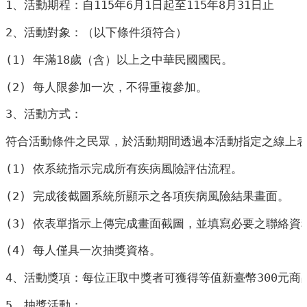
業
1、活動期程：自115年6月1日起至115年8月31日止
人
2、活動對象：（以下條件須符合）
員
區
(1) 年滿18歲（含）以上之中華民國國民。
主
(2) 每人限參加一次，不得重複參加。
題
專
3、活動方式：
區
符合活動條件之民眾，於活動期間透過本活動指定之線上
便
(1) 依系統指示完成所有疾病風險評估流程。
民
服
(2) 完成後截圖系統所顯示之各項疾病風險結果畫面。
務
(3) 依表單指示上傳完成畫面截圖，並填寫必要之聯絡資
政
(4) 每人僅具一次抽獎資格。
府
資
4、活動獎項：每位正取中獎者可獲得等值新臺幣300元商品
訊
公
5、抽獎活動：