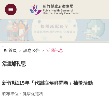
跳到主要內容區塊
:::
機
關
簡
介
:::
訊
首頁
訊息公告
活動訊息
息
公
活動訊息
告
業
新竹縣115年「代謝症候群問卷」抽獎活動
務
專
區
發布單位：健康促進科
專