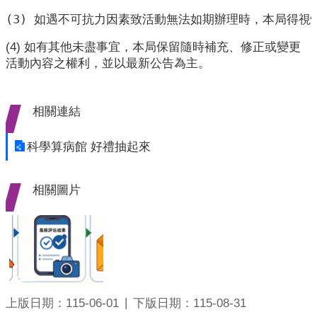
齒
(3) 如遇不可抗力因素致活動無法如期辦理時，本局得視
塗
(4) 如有其他未盡事宜，本局保留隨時補充、修正或變更
氟
活動內容之權利，並以最新公告為主。
M
痘
相關連結
醫
療
科學算病館 好禮抽起來
器
材
相關圖片
回
首
頁
網
站
上版日期：115-06-01
下版日期：115-08-31
導