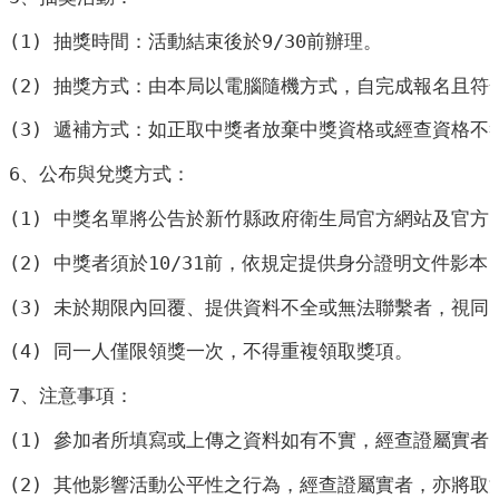
開
(1) 抽獎時間：活動結束後於9/30前辦理。
各
(2) 抽獎方式：由本局以電腦隨機方式，自完成報名且符
衛
生
(3) 遞補方式：如正取中獎者放棄中獎資格或經查資格
所
6、公布與兌獎方式：
測
驗
(1) 中獎名單將公告於新竹縣政府衛生局官方網站及官方
(2) 中獎者須於10/31前，依規定提供身分證明文件影
結
核
(3) 未於期限內回覆、提供資料不全或無法聯繫者，視
菌
素
(4) 同一人僅限領獎一次，不得重複領取獎項。
測
7、注意事項：
驗
(1) 參加者所填寫或上傳之資料如有不實，經查證屬實者
兒
童
(2) 其他影響活動公平性之行為，經查證屬實者，亦將取
牙