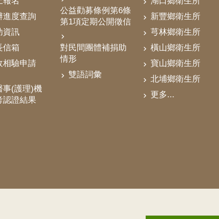
上報名
湖口鄉衛生所
公益勸募條例第6條
辦進度查詢
新豐鄉衛生所
第1項定期公開徵信
助資訊
芎林鄉衛生所
對民間團體補捐助
長信箱
橫山鄉衛生所
情形
政相驗申請
寶山鄉衛生所
雙語詞彙
北埔鄉衛生所
事(護理)機
更多...
考認證結果