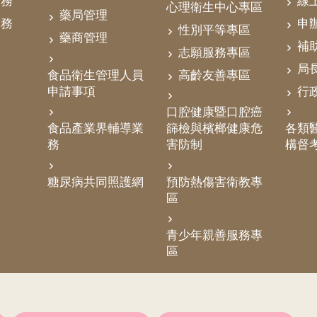
業務
線
心理衛生中心專區
藥局管理
業務
申
性別平等專區
藥商管理
補
志願服務專區
局
食品衛生管理人員
高齡友善專區
申請事項
行
口腔健康暨口腔癌
食品產業界輔導業
篩檢與檳榔健康危
各類醫
務
害防制
構督
糖尿病共同照護網
預防熱傷害衛教專
區
青少年親善服務專
區