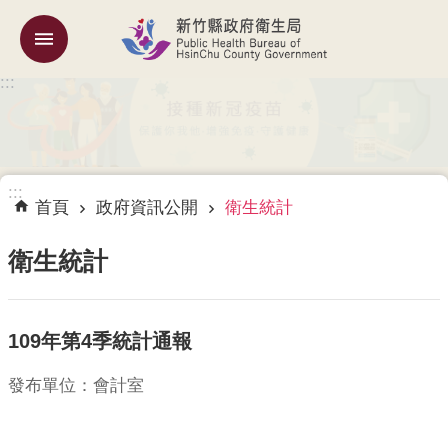
跳到主要內容區塊
:::
機
關
簡
介
:::
訊
首頁
政府資訊公開
衛生統計
息
公
衛生統計
告
業
109年第4季統計通報
務
專
區
發布單位：會計室
專