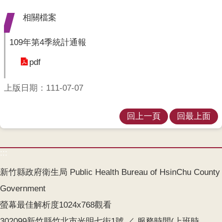
業
人
相關檔案
員
區
109年第4季統計通報
主
pdf
題
專
上版日期：111-07-07
區
便
回上一頁
回最上面
民
服
務
:::
政
新竹縣政府衛生局 Public Health Bureau of HsinChu County
府
Government
資
訊
螢幕最佳解析度1024x768觀看
公
302099新竹縣竹北市光明七街1號 ／ 服務時間(上班時