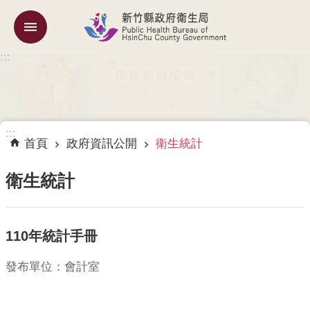
跳到主要內容區塊
:::
機
關
簡
介
:::
訊
首頁
政府資訊公開
衛生統計
息
公
衛生統計
告
業
110年統計手冊
務
專
區
發布單位：會計室
專