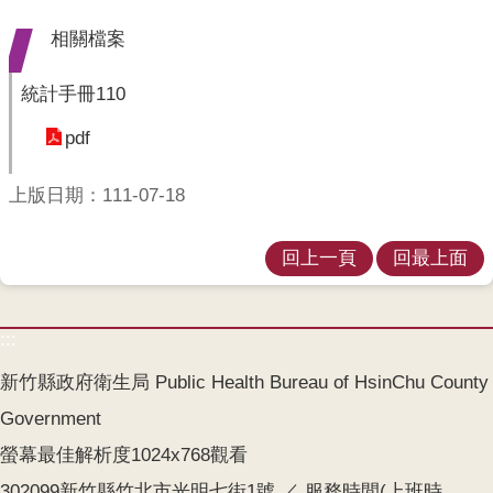
業
人
相關檔案
員
區
統計手冊110
主
pdf
題
專
上版日期：111-07-18
區
便
回上一頁
回最上面
民
服
務
:::
政
新竹縣政府衛生局 Public Health Bureau of HsinChu County
府
Government
資
訊
螢幕最佳解析度1024x768觀看
公
302099新竹縣竹北市光明七街1號 ／ 服務時間(上班時