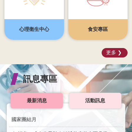
覽
English
心理衛生中心
食安專區
智
慧
財
產
更多
權
宣
告
訊息專區
隱
私
權
最新消息
活動訊息
及
安
全
國家團結月
政
策