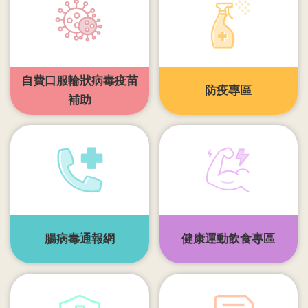
開
各
衛
生
自費口服輪狀病毒疫苗
所
防疫專區
補助
測
驗
結
核
菌
素
測
腸病毒通報網
健康運動飲食專區
驗
兒
童
牙