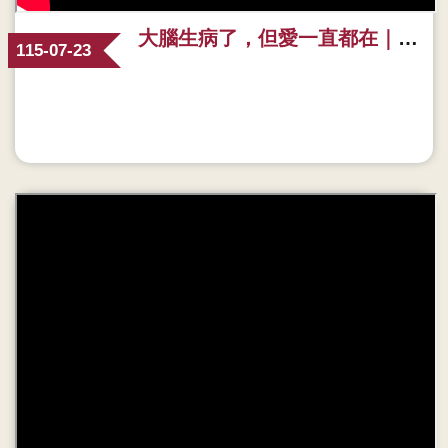
大腦生病了，但愛一直都在｜《失智症照護》溫馨宣導影片 🤍 善用1966，照護路上不孤單
115-07-23