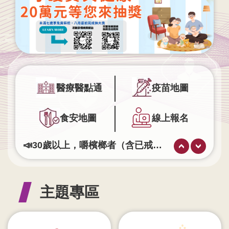
業
人
員
區
主
題
專
醫療醫點通
疫苗地圖
區
食安地圖
線上報名
便
民
服
📣30歲以上，嚼檳榔者（含已戒檳榔者）或抽菸者，每2年可做一次免費口腔黏膜篩檢！
務
腰圍八九十 血壓722 預防代謝症候群。
查詢流感疫苗自費接種醫療院所
政
完整接種2劑M痘疫苗，可有效預防M痘。
府
主題專區
失智症不是正常老化，早期發現很重要，出現記憶退化、迷路、重複問話，請多關心，撥打📞 長照1966 專線，讓我們一起守護失智長輩。
資
訊
公