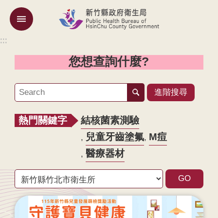
跳到主要內容區塊
:::
:::
機
關
您想查詢什麼?
簡
介
進階搜尋
訊
息
熱門關鍵字
結核菌素測驗
公
告
兒童牙齒塗氟
M痘
醫療器材
業
務
專
區
專