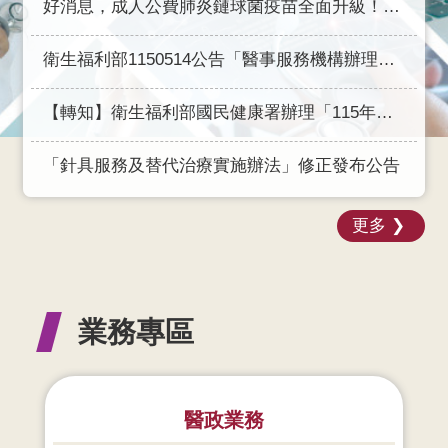
好消息，成人公費肺炎鏈球菌疫苗全面升級！自2026年8月10日起全面升級為20價或21價新型疫苗接種「1劑搞定」!
網
衛生福利部1150514公告「醫事服務機構辦理口腔預防保健服務注意事項」(115年9月1日生效)
站
資
料
【轉知】衛生福利部國民健康署辦理「115年全國社區營養成果展示活動」，歡迎踴躍參加！
開
放
「針具服務及替代治療實施辦法」修正發布公告
宣
告
更多
業務專區
醫政業務