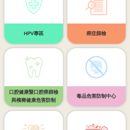
齒
塗
氟
M
HPV專區
癌症篩檢
痘
醫
療
器
材
回
口腔健康暨口腔癌篩檢
首
毒品危害防制中心
頁
與檳榔健康危害防制
網
站
導