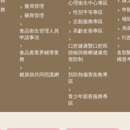
業務
線
心理衛生中心專區
藥局管理
業務
申
性別平等專區
藥商管理
補
志願服務專區
局
食品衛生管理人員
高齡友善專區
申請事項
行
口腔健康暨口腔癌
食品產業界輔導業
篩檢與檳榔健康危
各類醫
務
害防制
構督
糖尿病共同照護網
預防熱傷害衛教專
區
青少年親善服務專
區