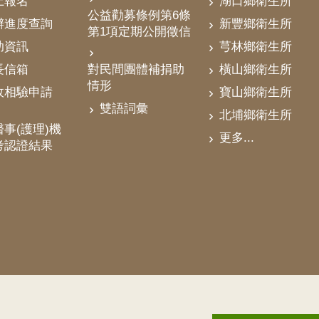
上報名
湖口鄉衛生所
公益勸募條例第6條
辦進度查詢
新豐鄉衛生所
第1項定期公開徵信
助資訊
芎林鄉衛生所
對民間團體補捐助
長信箱
橫山鄉衛生所
情形
政相驗申請
寶山鄉衛生所
雙語詞彙
北埔鄉衛生所
事(護理)機
更多...
考認證結果