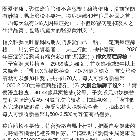
業
人
關愛健康，聚焦癌症篩檢不容忽視！維護健康，提前預防
員
有妙招，馬上篩檢不要猜。癌症連續43年位居死因之首，
區
平均每天就有148人因癌症死亡，不但影響病患和家人之
生活品質，也造成龐大的醫療費用支出。
主
楊文科縣長呼籲縣民朋友們多愛自己一點，「定期癌症篩
題
檢」，只要符合資格者，「馬上行動，抽中健康」。 2026
專
年癌症篩活動就有機會參加抽獎活動(1)
婦女癌症篩檢：
區
「子宮頸抹片檢查」25-69歲之婦女，首次篩檢或6年以上
未篩者；「乳房X光攝影檢查」40-74歲之婦女，首次篩檢
便
者就可以參加抽獎，共抽出70人，每人可獲得新臺幣
民
1,000-2,000元等值商品禮券。(2)
大腸金礦篩了沒?：
「糞
服
便潛血檢查」40-44歲具家族史(父母、子女或兄弟姊妹曾
務
患有大腸癌)及45-74歲首次篩檢者，抽出40名；「陽性個
案完成後續追蹤，接受完整大腸鏡檢查者」，抽出24名，
政
每人可獲得新臺幣1,500-2,500元等值商品禮券。
府
資
癌症篩檢不要猜，符合資格者馬上行動，把關自身健康的
訊
同時還有機會把禮券帶回家。詳情歡迎洽詢衛生局健康促
公