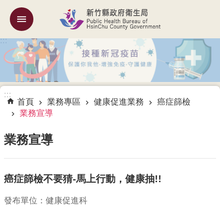
跳到主要內容區塊
:::
機
關
簡
介
:::
訊
首頁
業務專區
健康促進業務
癌症篩檢
息
業務宣導
公
告
業務宣導
業
務
癌症篩檢不要猜-馬上行動，健康抽!!
專
區
發布單位：健康促進科
專