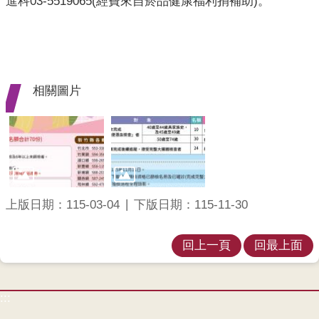
進科03-5519065(經費來自菸品健康福利捐補助)。
開
各
衛
生
所
相關圖片
測
驗
結
核
上版日期：115-03-04
下版日期：115-11-30
菌
素
測
回上一頁
回最上面
驗
兒
:::
童
牙