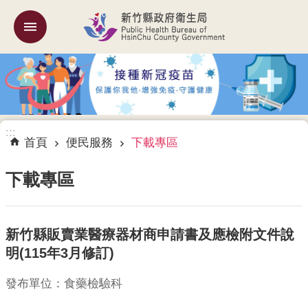
跳到主要內容區塊
:::
機
關
簡
介
:::
訊
首頁
便民服務
下載專區
息
公
下載專區
告
業
新竹縣販賣業醫療器材商申請書及應檢附文件說
務
專
明(115年3月修訂)
區
發布單位：食藥檢驗科
專