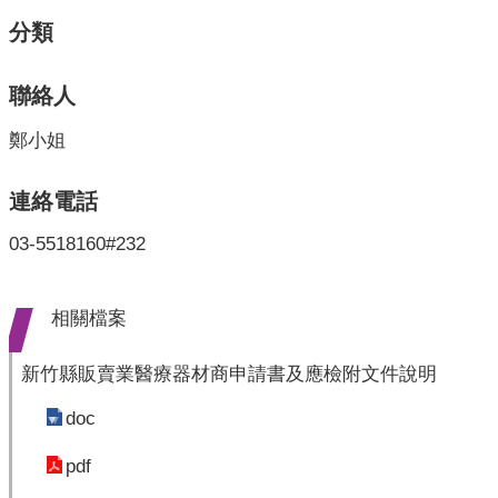
開
分類
各
衛
聯絡人
生
所
鄭小姐
測
連絡電話
驗
03-5518160#232
結
核
相關檔案
菌
素
測
新竹縣販賣業醫療器材商申請書及應檢附文件說明
驗
doc
兒
pdf
童
牙