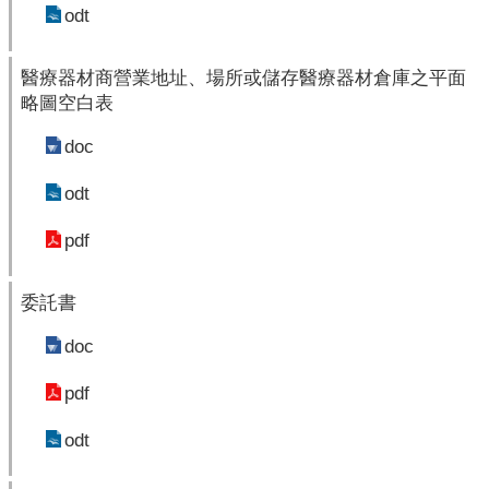
odt
齒
塗
氟
醫療器材商營業地址、場所或儲存醫療器材倉庫之平面
略圖空白表
M
痘
doc
醫
odt
療
pdf
器
材
委託書
回
doc
首
頁
pdf
網
odt
站
導