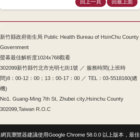
回上一頁
回最上面
網
站
:::
資
料
新竹縣政府衛生局 Public Health Bureau of HsinChu County
開
Government
放
宣
螢幕最佳解析度1024x768觀看
告
302099新竹縣竹北市光明七街1號 ／ 服務時間(上班時
間)8：00-12：00；13：00-17：00 ／ TEL：03-5518160(總
機)
No1. Guang-Ming 7th St, Zhubei city,Hsinchu County
302099,Taiwan R.O.C
網頁瀏覽器建議使用Google Chrome 58.0.0 以上版本，最佳