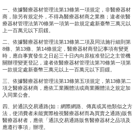
業
人
一、依據醫療器材管理法第13條第一項規定，非醫療器材
員
商，除另有規定外，不得為醫療器材商之業務；違者依醫
區
療器材管理法第70條第一項第一款規定處新臺幣三萬元以
上一百萬元以下罰鍰。
主
二、依據醫療器材管理法第13條第二項及同法施行細則第
題
8條、第13條、第14條規定，醫療器材商登記事項有變更
專
時，應自事實發生之日起三十日內向原核准登記之主管機
區
關辦理變更登記，違者依醫療器材管理法第70條第一項第
便
一款規定處新臺幣三萬元以上一百萬元以下罰鍰。
民
三、依據醫療器材管理法第13條第五項規定，第13條第二
服
項之醫療器材商，應依工業團體法或商業團體法之規定加
務
入同業公會。
政
四、於通訊交易通路(如：網際網路、傳真或其他類似之方
府
法，使消費者未能實際檢視醫療器材而為買賣之通路)販售
資
醫療器材者，應依「通訊交易通路販售醫療器材之品項及
訊
應遵行事項」辦理。
公