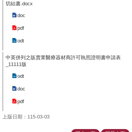
覽
切結書.docx
English
doc
pdf
智
慧
odt
財
產
權
中英併列之販賣業醫療器材商許可執照證明書申請表
宣
_11111版
告
odt
隱
doc
私
權
pdf
及
安
上版日期：115-03-03
全
政
策