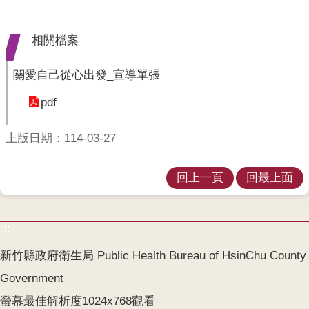
業
人
員
相關檔案
區
關愛自己從心出發_宣導單張
主
題
pdf
專
區
上版日期：114-03-27
便
民
回上一頁
回最上面
服
務
:::
政
府
新竹縣政府衛生局 Public Health Bureau of HsinChu County
資
Government
訊
公
螢幕最佳解析度1024x768觀看