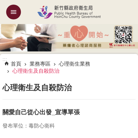
跳到主要內容區塊
:::
機
關
簡
介
:::
訊
首頁
業務專區
心理衛生業務
息
心理衛生及自殺防治
公
告
心理衛生及自殺防治
業
務
關愛自己從心出發_宣導單張
專
區
發布單位：毒防心衛科
專