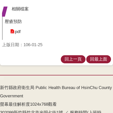
業
人
相關檔案
員
區
壓瘡預防
主
pdf
題
專
上版日期：106-01-25
區
便
回上一頁
回最上面
民
服
務
:::
政
新竹縣政府衛生局 Public Health Bureau of HsinChu County
府
Government
資
訊
螢幕最佳解析度1024x768觀看
公
302099新竹縣竹北市光明七街1號 ／ 服務時間(上班時