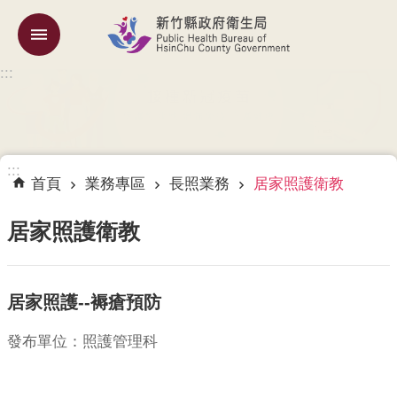
跳到主要內容區塊
:::
機
關
簡
介
:::
訊
首頁
業務專區
長照業務
居家照護衛教
息
公
居家照護衛教
告
業
居家照護--褥瘡預防
務
專
區
發布單位：照護管理科
專