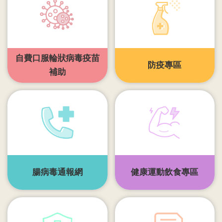
開
各
衛
生
自費口服輪狀病毒疫苗
所
防疫專區
補助
測
驗
結
核
菌
素
測
腸病毒通報網
健康運動飲食專區
驗
兒
童
牙