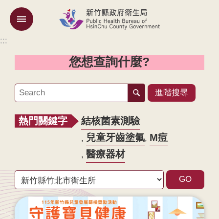
跳到主要內容區塊
:::
:::
機
關
您想查詢什麼?
簡
介
進階搜尋
訊
息
熱門關鍵字
結核菌素測驗
公
告
兒童牙齒塗氟
M痘
醫療器材
業
務
專
區
專