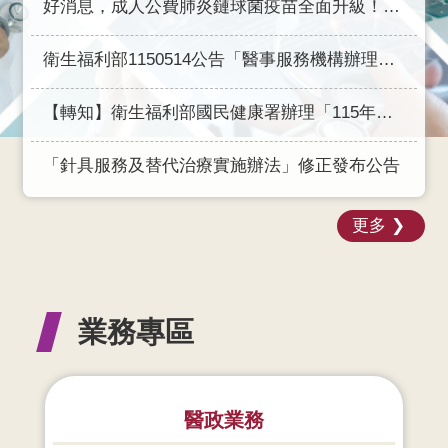
好消息，成人公費肺炎鏈球菌疫苗全面升級！自2026年8月10日起全面升級為20價或21價新型疫苗接種「1劑搞定」!
網
衛生福利部1150514公告「醫事服務機構辦理口腔預防保健服務注意事項」(115年9月1日生效)
站
資
料
【轉知】衛生福利部國民健康署辦理「115年全國社區營養成果展示活動」，歡迎踴躍參加！
開
放
「針具服務及替代治療實施辦法」修正發布公告
宣
告
更多
業務專區
醫政業務