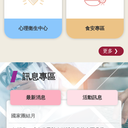
覽
English
心理衛生中心
食安專區
智
慧
財
產
更多
權
宣
告
訊息專區
隱
私
權
最新消息
活動訊息
及
安
全
國家團結月
政
策