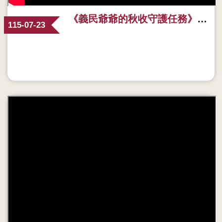
《義民爺爺的秋收守護任務》有聲繪本｜撥開大腦迷霧，用愛看見失智症的10大警訊
115-07-23