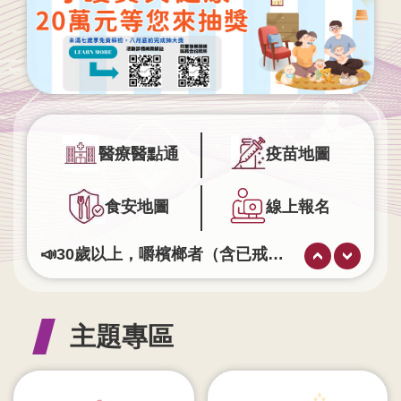
業
人
員
區
主
題
專
醫療醫點通
疫苗地圖
區
食安地圖
線上報名
便
民
服
📣30歲以上，嚼檳榔者（含已戒檳榔者）或抽菸者，每2年可做一次免費口腔黏膜篩檢！
務
腰圍八九十 血壓722 預防代謝症候群。
查詢流感疫苗自費接種醫療院所
政
完整接種2劑M痘疫苗，可有效預防M痘。
府
主題專區
失智症不是正常老化，早期發現很重要，出現記憶退化、迷路、重複問話，請多關心，撥打📞 長照1966 專線，讓我們一起守護失智長輩。
資
訊
公