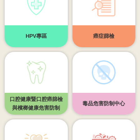
齒
塗
氟
M
HPV專區
癌症篩檢
痘
醫
療
器
材
回
口腔健康暨口腔癌篩檢
首
毒品危害防制中心
頁
與檳榔健康危害防制
網
站
導