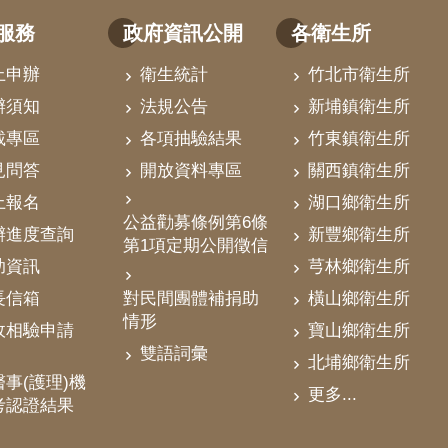
服務
政府資訊公開
各衛生所
上申辦
衛生統計
竹北市衛生所
辦須知
法規公告
新埔鎮衛生所
載專區
各項抽驗結果
竹東鎮衛生所
見問答
開放資料專區
關西鎮衛生所
上報名
湖口鄉衛生所
公益勸募條例第6條
辦進度查詢
新豐鄉衛生所
第1項定期公開徵信
助資訊
芎林鄉衛生所
對民間團體補捐助
長信箱
橫山鄉衛生所
情形
政相驗申請
寶山鄉衛生所
雙語詞彙
北埔鄉衛生所
事(護理)機
更多...
考認證結果