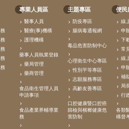
專業人員區
主題專區
便民
醫事人員
防疫專區
線
業務
醫療(事)機構
腸病毒通報網
申
業務
護理機構
下
毒品危害防制中心
業務
常
藥事人員執業登錄
業務
線
心理衛生中心專區
藥局管理
業務
申
性別平等專區
藥商管理
補
志願服務專區
局
食品衛生管理人員
高齡友善專區
申請事項
行
口腔健康暨口腔癌
食品產業界輔導業
篩檢與檳榔健康危
各類醫
務
害防制
構督