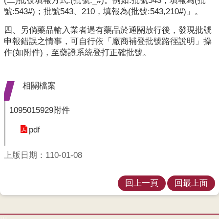
(二)批號填報方式:(批號:_#)。例如:批號543，填報為(批
開
號:543#)；批號543、210，填報為(批號:543,210#)」。
各
四、另倘藥品輸入業者遇有藥品於通關放行後，發現批號
衛
申報錯誤之情事，可自行依「廠商補登批號路徑說明」操
生
作(如附件)，至藥證系統登打正確批號。
所
測
相關檔案
驗
1095015929附件
結
核
pdf
菌
素
上版日期：110-01-08
測
驗
回上一頁
回最上面
兒
童
牙