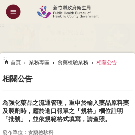
跳到主要內容區塊
:::
機
關
簡
介
:::
訊
首頁
業務專區
食藥檢驗業務
相關公告
息
公
相關公告
告
業
為強化藥品之流通管理，重申於輸入藥品原料藥
務
專
及製劑時，應於進口報單之「規格」欄位註明
區
「批號」，並依規範格式填寫，請查照。
專
發布單位：食藥檢驗科