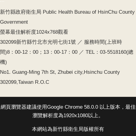
:::
齒
新竹縣政府衛生局 Public Health Bureau of HsinChu County
塗
氟
Government
螢幕最佳解析度1024x768觀看
M
痘
302099新竹縣竹北市光明七街1號 ／ 服務時間(上班時
間)8：00-12：00；13：00-17：00 ／ TEL：03-5518160(總
醫
療
機)
器
No1. Guang-Ming 7th St, Zhubei city,Hsinchu County
材
302099,Taiwan R.O.C
回
首
頁
網頁瀏覽器建議使用Google Chrome 58.0.0 以上版本，最佳
瀏覽解析度為1920x1080以上。
網
站
本網站為新竹縣衛生局版權所有
導