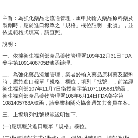
業
人
員
主旨：為強化藥品之流通管理，重申於輸入藥品原料藥及
區
製劑時，應於進口報單之「規格」欄位註明「批號」，並
依規範格式填寫，請查照。
主
題
說明：
專
一、依據衛生福利部食品藥物管理署109年12月31日FDA
區
藥字第1091408705B號函辦理。
便
二、為強化藥品流通管理，業者於輸入藥品原料藥及製劑
民
時，應於進口報單「規格」欄位，填列「批號」，前業經
服
衛生福利部107年11月7日衛授食字第1071105681號函，
務
衛生福利部食品藥物管理署108年6月14日FDA藥字第
1081405768A號函，請藥業相關公協會週知其會員在案。
政
府
三、上揭填列批號規範說明如下:
資
(一)應填報於進口報單『規格』欄位。
訊
公