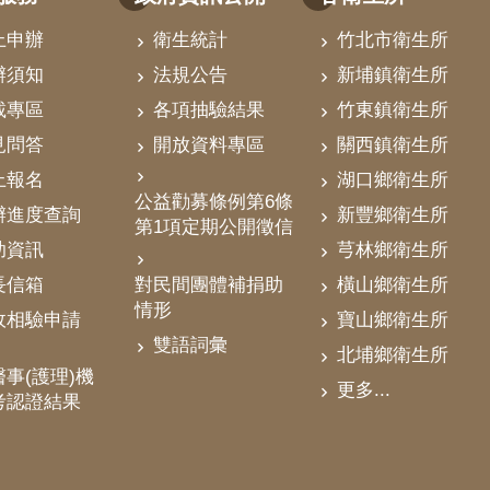
上申辦
衛生統計
竹北市衛生所
辦須知
法規公告
新埔鎮衛生所
載專區
各項抽驗結果
竹東鎮衛生所
見問答
開放資料專區
關西鎮衛生所
上報名
湖口鄉衛生所
公益勸募條例第6條
辦進度查詢
新豐鄉衛生所
第1項定期公開徵信
助資訊
芎林鄉衛生所
對民間團體補捐助
長信箱
橫山鄉衛生所
情形
政相驗申請
寶山鄉衛生所
雙語詞彙
北埔鄉衛生所
事(護理)機
更多...
考認證結果