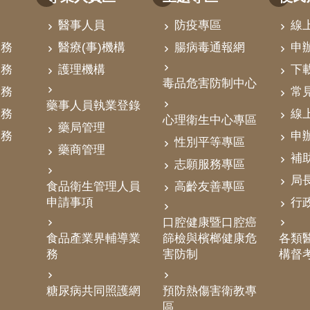
醫事人員
防疫專區
線
業務
醫療(事)機構
腸病毒通報網
申
業務
護理機構
下
毒品危害防制中心
業務
常
藥事人員執業登錄
業務
線
心理衛生中心專區
藥局管理
業務
申
性別平等專區
藥商管理
補
志願服務專區
局
食品衛生管理人員
高齡友善專區
申請事項
行
口腔健康暨口腔癌
食品產業界輔導業
篩檢與檳榔健康危
各類醫
務
害防制
構督
糖尿病共同照護網
預防熱傷害衛教專
區