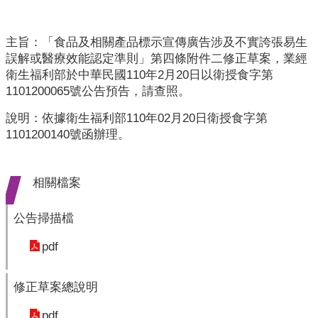
業
人
員
主旨：「食品及相關產品標示宣傳廣告涉及不實誇張易生
區
誤解或醫療效能認定準則」第四條附件二修正草案，業經
衛生福利部於中華民國110年2月20日以衛授食字第
主
1101200065號公告預告，請查照。
題
專
說明：依據衛生福利部110年02月20日衛授食字第
區
1101200140號函辦理。
便
民
相關檔案
服
務
公告掃描檔
政
pdf
府
資
修正草案總說明
訊
公
pdf