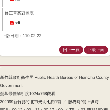
開
修正草案對照表
各
衛
pdf
生
所
上版日期：110-02-22
測
驗
回上一頁
回最上面
結
核
:::
菌
素
新竹縣政府衛生局 Public Health Bureau of HsinChu County
測
Government
驗
螢幕最佳解析度1024x768觀看
兒
302099新竹縣竹北市光明七街1號 ／ 服務時間(上班時
童
牙
間)8：00-12：00；13：00-17：00 ／ TEL：03-5518160(總