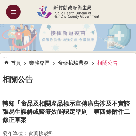
跳到主要內容區塊
:::
機
關
簡
介
:::
訊
首頁
業務專區
食藥檢驗業務
相關公告
息
公
相關公告
告
業
轉知「食品及相關產品標示宣傳廣告涉及不實誇
務
專
張易生誤解或醫療效能認定準則」第四條附件二
區
修正草案
專
發布單位：食藥檢驗科