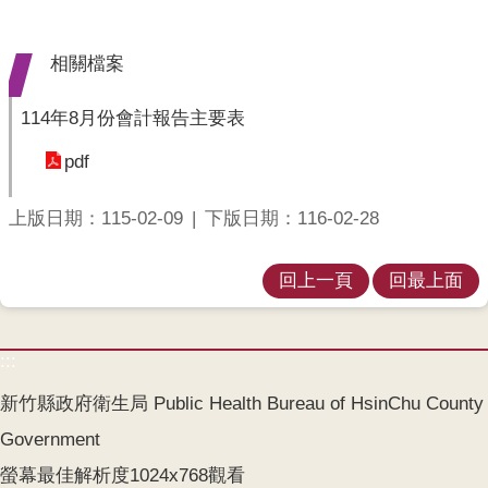
業
人
員
相關檔案
區
114年8月份會計報告主要表
主
題
pdf
專
區
上版日期：115-02-09
下版日期：116-02-28
便
民
回上一頁
回最上面
服
務
:::
政
府
新竹縣政府衛生局 Public Health Bureau of HsinChu County
資
Government
訊
公
螢幕最佳解析度1024x768觀看