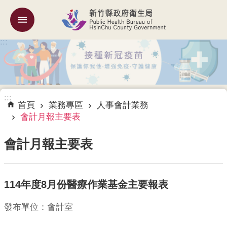
跳到主要內容區塊
:::
機
關
簡
介
:::
訊
首頁
業務專區
人事會計業務
息
會計月報主要表
公
告
會計月報主要表
業
務
114年度8月份醫療作業基金主要報表
專
區
發布單位：會計室
專