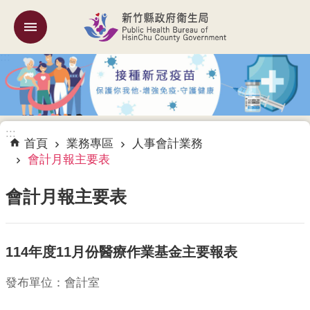
跳到主要內容區塊
:::
機
關
簡
介
:::
訊
首頁
業務專區
人事會計業務
息
會計月報主要表
公
告
會計月報主要表
業
務
114年度11月份醫療作業基金主要報表
專
區
發布單位：會計室
專