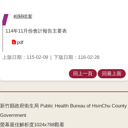
業
人
員
相關檔案
區
114年11月份會計報告主要表
主
題
pdf
專
區
上版日期：115-02-09
下版日期：116-02-28
便
民
回上一頁
回最上面
服
務
:::
政
府
新竹縣政府衛生局 Public Health Bureau of HsinChu County
資
Government
訊
公
螢幕最佳解析度1024x768觀看