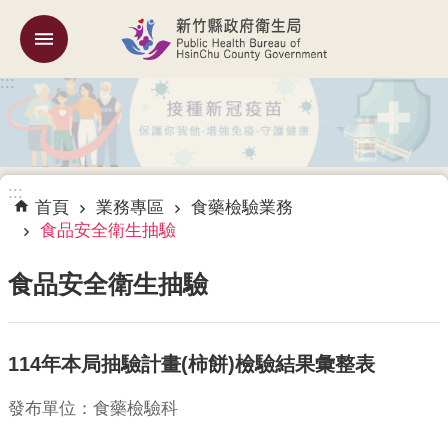
跳到主要內容區塊
:::
機
關
簡
介
:::
訊
首頁
業務專區
食藥檢驗業務
息
食品安全衛生抽驗
公
告
食品安全衛生抽驗
業
務
114年本局抽驗計畫(柿餅)檢驗結果彙整表
專
區
發布單位：食藥檢驗科
專