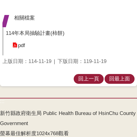
業
人
員
相關檔案
區
114年本局抽驗計畫(柿餅)
主
題
pdf
專
區
上版日期：114-11-19
下版日期：119-11-19
便
民
回上一頁
回最上面
服
務
:::
政
府
新竹縣政府衛生局 Public Health Bureau of HsinChu County
資
Government
訊
公
螢幕最佳解析度1024x768觀看