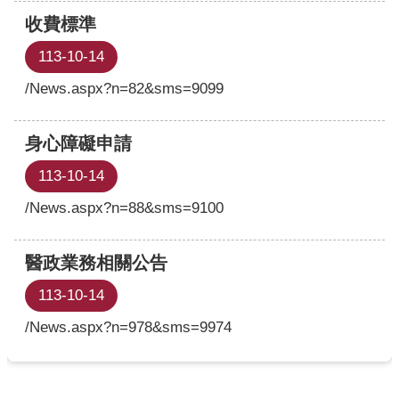
開
收費標準
各
113-10-14
衛
/News.aspx?n=82&sms=9099
生
所
身心障礙申請
測
驗
113-10-14
/News.aspx?n=88&sms=9100
結
核
菌
醫政業務相關公告
素
113-10-14
測
驗
/News.aspx?n=978&sms=9974
兒
童
牙