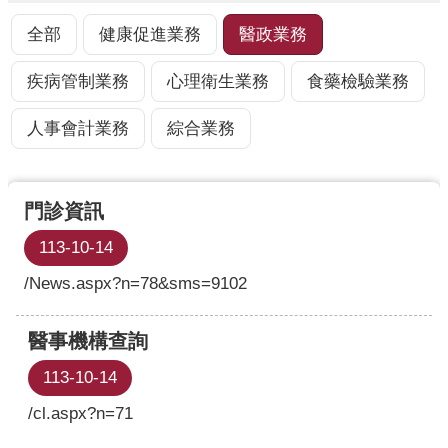
業
人
全部
健康促進業務
醫政業務
員
區
疾病管制業務
心理衛生業務
食藥檢驗業務
主
人事會計業務
綜合業務
題
專
區
門診資訊
便
113-10-14
民
服
/News.aspx?n=78&sms=9102
務
醫事機構查詢
政
府
113-10-14
資
訊
/cl.aspx?n=71
公