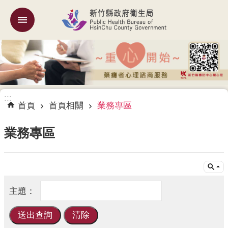
跳到主要內容區塊
:::
機
關
簡
介
:::
訊
首頁
首頁相關
業務專區
息
公
業務專區
告
業
務
專
區
專