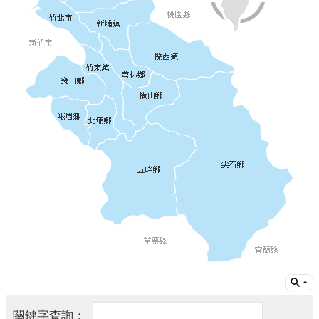
業
人
員
區
主
題
專
區
便
民
服
務
政
府
資
訊
公