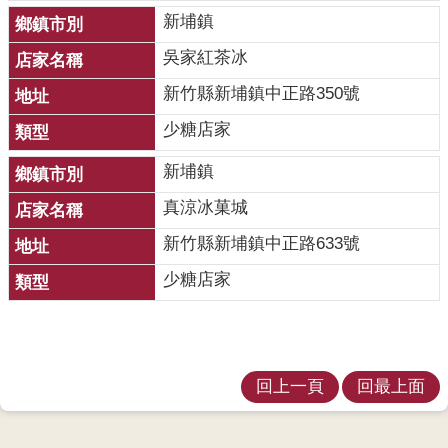
覽
新埔鎮
English
吳家紅茶冰
新竹縣新埔鎮中正路350號
智
慧
少糖店家
財
產
新埔鎮
權
真涼冰菓城
宣
告
新竹縣新埔鎮中正路633號
少糖店家
隱
私
權
及
安
回上一頁
回最上面
全
政
策