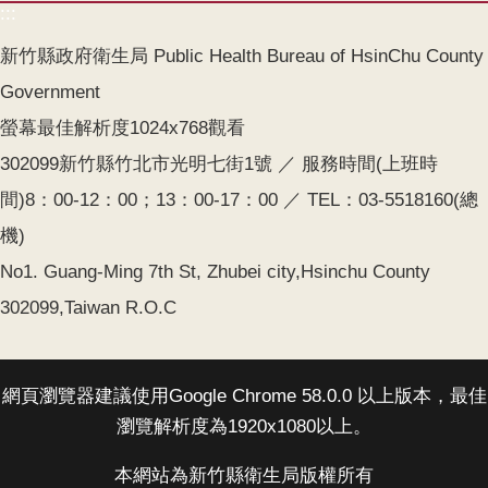
:::
網
新竹縣政府衛生局 Public Health Bureau of HsinChu County
站
Government
資
料
螢幕最佳解析度1024x768觀看
開
302099新竹縣竹北市光明七街1號 ／ 服務時間(上班時
放
宣
間)8：00-12：00；13：00-17：00 ／ TEL：03-5518160(總
告
機)
No1. Guang-Ming 7th St, Zhubei city,Hsinchu County
302099,Taiwan R.O.C
網頁瀏覽器建議使用Google Chrome 58.0.0 以上版本，最佳
瀏覽解析度為1920x1080以上。
本網站為新竹縣衛生局版權所有