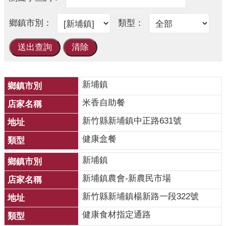
開
各
衛
生
所
新埔鎮
測
驗
米香自助餐
新竹縣新埔鎮中正路631號
結
核
健康盒餐
菌
素
新埔鎮
測
新埔鎮農會-新農民市場
驗
新竹縣新埔鎮楊新路一段322號
兒
童
健康食材指定通路
牙