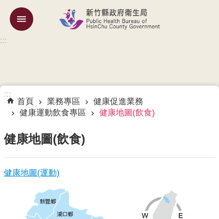
跳到主要內容區塊
:::
機
關
簡
介
:::
訊
首頁
業務專區
健康促進業務
息
健康運動飲食專區
健康地圖(飲食)
公
告
健康地圖(飲食)
業
務
健康地圖(運動)
專
區
專