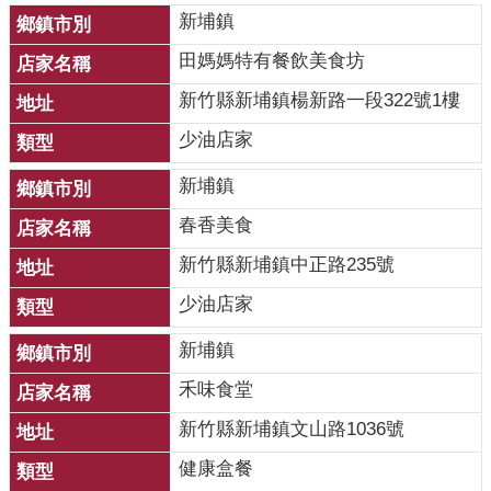
新埔鎮
齒
塗
田媽媽特有餐飲美食坊
氟
新竹縣新埔鎮楊新路一段322號1樓
M
少油店家
痘
新埔鎮
醫
療
春香美食
器
新竹縣新埔鎮中正路235號
材
少油店家
回
新埔鎮
首
頁
禾味食堂
網
新竹縣新埔鎮文山路1036號
站
健康盒餐
導