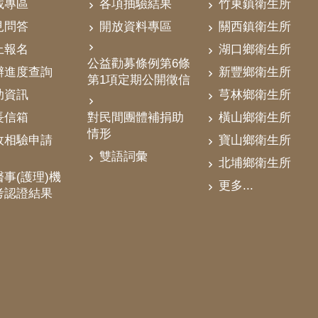
載專區
各項抽驗結果
竹東鎮衛生所
見問答
開放資料專區
關西鎮衛生所
上報名
湖口鄉衛生所
公益勸募條例第6條
辦進度查詢
新豐鄉衛生所
第1項定期公開徵信
助資訊
芎林鄉衛生所
對民間團體補捐助
長信箱
橫山鄉衛生所
情形
政相驗申請
寶山鄉衛生所
雙語詞彙
北埔鄉衛生所
事(護理)機
更多...
考認證結果