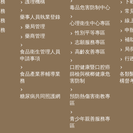
業務
護理機構
下
毒品危害防制中心
業務
常
藥事人員執業登錄
業務
線
心理衛生中心專區
藥局管理
業務
申
性別平等專區
藥商管理
補
志願服務專區
局
食品衛生管理人員
高齡友善專區
申請事項
行
口腔健康暨口腔癌
食品產業界輔導業
篩檢與檳榔健康危
各類醫
務
害防制
構督
糖尿病共同照護網
預防熱傷害衛教專
區
青少年親善服務專
區