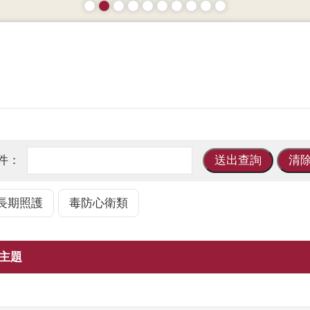
長期照護
毒防心衛類
主題