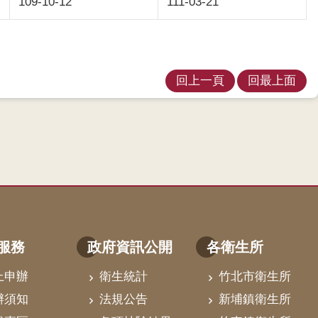
109-10-12
111-03-21
回上一頁
回最上面
服務
政府資訊公開
各衛生所
上申辦
衛生統計
竹北市衛生所
辦須知
法規公告
新埔鎮衛生所