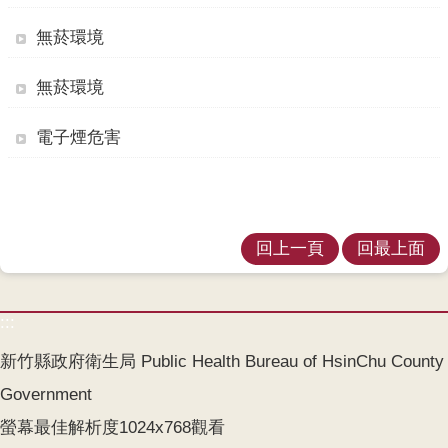
業
人
無菸環境
員
區
無菸環境
主
電子煙危害
題
專
區
便
回上一頁
回最上面
民
服
務
:::
政
新竹縣政府衛生局 Public Health Bureau of HsinChu County
府
資
Government
訊
螢幕最佳解析度1024x768觀看
公