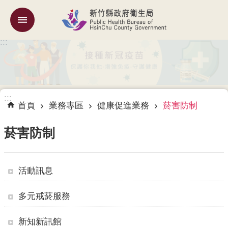
跳到主要內容區塊
:::
機
關
簡
介
:::
訊
首頁
業務專區
健康促進業務
菸害防制
息
公
菸害防制
告
業
活動訊息
務
專
區
多元戒菸服務
專
新知新訊館