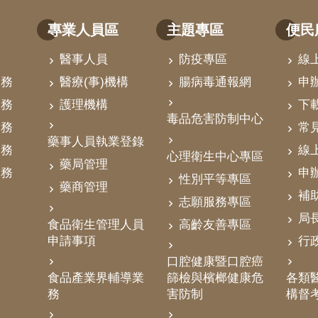
專業人員區
主題專區
便民
醫事人員
防疫專區
線
業務
醫療(事)機構
腸病毒通報網
申
業務
護理機構
下
毒品危害防制中心
業務
常
藥事人員執業登錄
業務
線
心理衛生中心專區
藥局管理
業務
申
性別平等專區
藥商管理
補
志願服務專區
局
食品衛生管理人員
高齡友善專區
申請事項
行
口腔健康暨口腔癌
食品產業界輔導業
篩檢與檳榔健康危
各類醫
務
害防制
構督