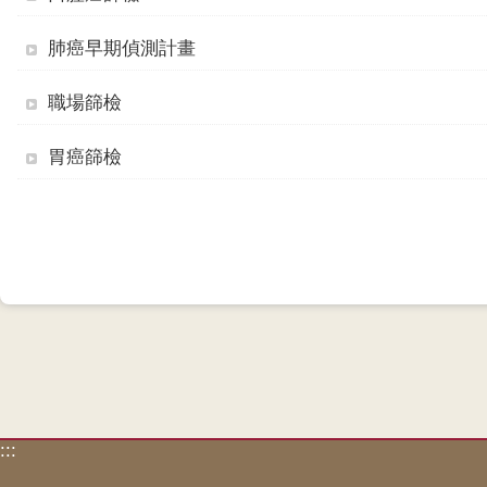
肺癌早期偵測計畫
職場篩檢
胃癌篩檢
:::