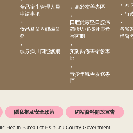
局
食品衛生管理人員
高齡友善專區
申請事項
行
口腔健康暨口腔癌
食品產業界輔導業
篩檢與檳榔健康危
各類醫
務
害防制
構督
糖尿病共同照護網
預防熱傷害衛教專
區
青少年親善服務專
區
隱私權及安全政策
網站資料開放宣告
alth Bureau of HsinChu County Government