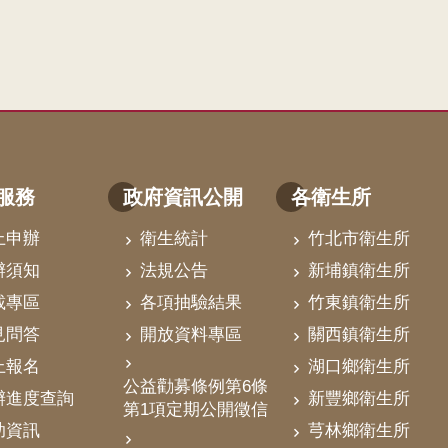
服務
政府資訊公開
各衛生所
上申辦
衛生統計
竹北市衛生所
辦須知
法規公告
新埔鎮衛生所
載專區
各項抽驗結果
竹東鎮衛生所
見問答
開放資料專區
關西鎮衛生所
上報名
湖口鄉衛生所
公益勸募條例第6條
辦進度查詢
新豐鄉衛生所
第1項定期公開徵信
助資訊
芎林鄉衛生所