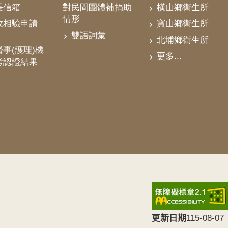
對民間團體補捐助
長信箱
橫山鄉衛生所
情形
政相驗申請
寶山鄉衛生所
雙語詞彙
北埔鄉衛生所
事(護理)機
更多...
考認證結果
更新日期
115-08-07