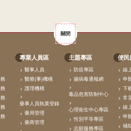
關閉
專業人員區
主題專區
便民
醫事人員
防疫專區
線
業務
醫療(事)機構
腸病毒通報網
申
業務
護理機構
下
毒品危害防制中心
業務
常
藥事人員執業登錄
業務
線
心理衛生中心專區
藥局管理
業務
申
性別平等專區
藥商管理
補
志願服務專區