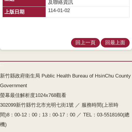
業
及聯絡資訊
人
114-01-02
員
區
主
題
回上一頁
回最上面
專
區
:::
便
民
新竹縣政府衛生局 Public Health Bureau of HsinChu County
服
Government
務
螢幕最佳解析度1024x768觀看
政
302099新竹縣竹北市光明七街1號 ／ 服務時間(上班時
府
間)8：00-12：00；13：00-17：00 ／ TEL：03-5518160(總
資
訊
機)
公