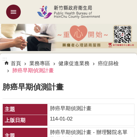
跳到主要內容區塊
:::
機
關
簡
介
:::
訊
首頁
業務專區
健康促進業務
癌症篩檢
息
肺癌早期偵測計畫
公
告
肺癌早期偵測計畫
業
務
肺癌早期偵測計畫
專
區
114-01-02
專
肺癌早期偵測計畫 - 辦理醫院名單