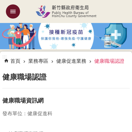
跳到主要內容區塊
:::
機
關
簡
介
:::
訊
首頁
業務專區
健康促進業務
健康職場認證
息
公
健康職場認證
告
業
健康職場資訊網
務
專
區
發布單位：健康促進科
專