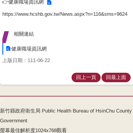
業
👉
健康職場資訊網
人
https://www.hcshb.gov.tw/News.aspx?n=116&sms=9624
員
區
相關連結
主
題
專
健康職場資訊網
區
上版日期：111-06-22
便
民
回上一頁
回最上面
服
務
:::
政
府
新竹縣政府衛生局 Public Health Bureau of HsinChu County
資
Government
訊
公
螢幕最佳解析度1024x768觀看