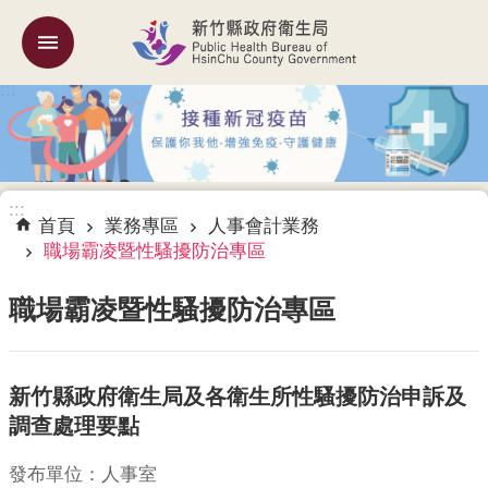
跳到主要內容區塊
:::
機
關
簡
介
:::
訊
首頁
業務專區
人事會計業務
息
職場霸凌暨性騷擾防治專區
公
告
職場霸凌暨性騷擾防治專區
業
務
新竹縣政府衛生局及各衛生所性騷擾防治申訴及
專
區
調查處理要點
專
發布單位：人事室