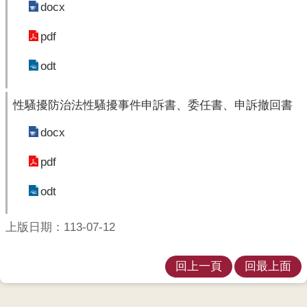
開
docx
pdf
各
衛
odt
生
所
性騷擾防治法性騷擾事件申訴書、委任書、申訴撤回書
測
驗
docx
pdf
結
核
odt
菌
素
上版日期：113-07-12
測
驗
回上一頁
回最上面
兒
童
牙