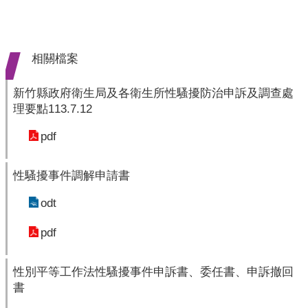
業
人
員
區
相關檔案
主
新竹縣政府衛生局及各衛生所性騷擾防治申訴及調查處
題
理要點113.7.12
專
區
pdf
便
民
性騷擾事件調解申請書
服
odt
務
pdf
政
府
資
性別平等工作法性騷擾事件申訴書、委任書、申訴撤回
訊
書
公