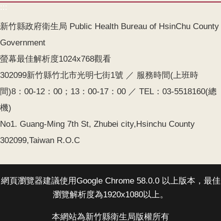
:::
齒
塗
新竹縣政府衛生局 Public Health Bureau of HsinChu County
氟
Government
M
螢幕最佳解析度1024x768觀看
痘
302099新竹縣竹北市光明七街1號 ／ 服務時間(上班時
醫
間)8：00-12：00；13：00-17：00 ／ TEL：03-5518160(總
療
機)
器
材
No1. Guang-Ming 7th St, Zhubei city,Hsinchu County
302099,Taiwan R.O.C
回
首
頁
網頁瀏覽器建議使用Google Chrome 58.0.0 以上版本，最佳
網
瀏覽解析度為1920x1080以上。
站
導
本網站為新竹縣衛生局版權所有