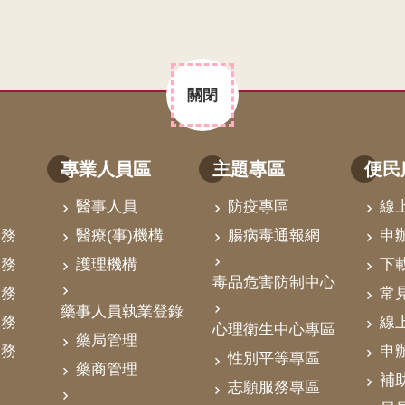
關閉
專業人員區
主題專區
便民
醫事人員
防疫專區
線
業務
醫療(事)機構
腸病毒通報網
申
業務
護理機構
下
毒品危害防制中心
業務
常
藥事人員執業登錄
業務
線
心理衛生中心專區
藥局管理
業務
申
性別平等專區
藥商管理
補
志願服務專區