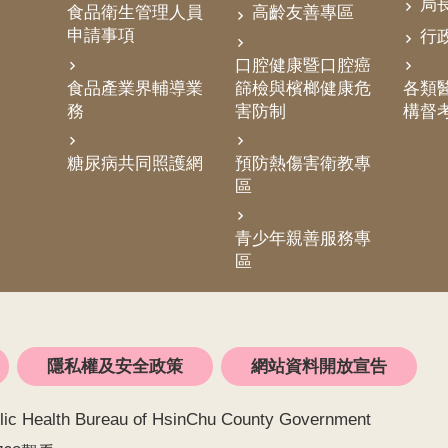
局
食品衛生管理人員
高齡友善專區
申請事項
行
口腔健康暨口腔癌
食品產業界輔導業
篩檢與檳榔健康危
各類醫
務
害防制
構督
糖尿病共同照護網
預防熱傷害衛教專
區
青少年親善服務專
區
隱私權及安全政策
網站資料開放宣告
alth Bureau of HsinChu County Government