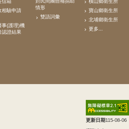
對民間團體補捐助
長信箱
橫山鄉衛生所
情形
政相驗申請
寶山鄉衛生所
雙語詞彙
北埔鄉衛生所
事(護理)機
更多...
考認證結果
更新日期
115-08-06