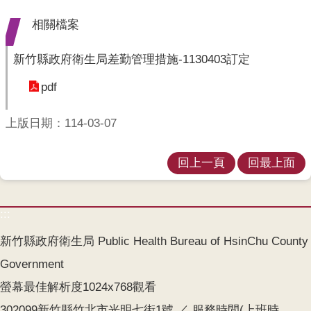
業
人
相關檔案
員
區
新竹縣政府衛生局差勤管理措施-1130403訂定
主
pdf
題
專
上版日期：114-03-07
區
便
回上一頁
回最上面
民
服
務
:::
政
新竹縣政府衛生局 Public Health Bureau of HsinChu County
府
Government
資
訊
螢幕最佳解析度1024x768觀看
公
302099新竹縣竹北市光明七街1號 ／ 服務時間(上班時