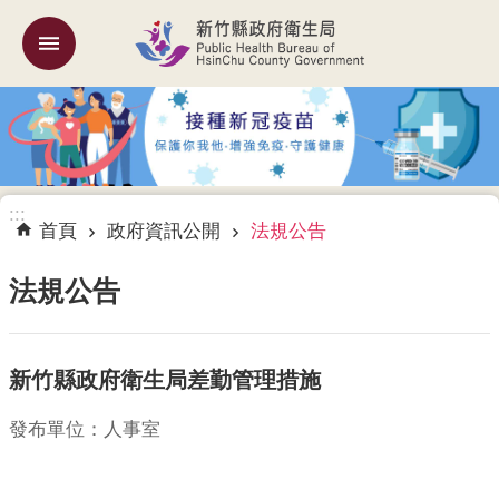
跳到主要內容區塊
:::
機
關
簡
介
:::
訊
首頁
政府資訊公開
法規公告
息
公
法規公告
告
業
新竹縣政府衛生局差勤管理措施
務
專
區
發布單位：人事室
專