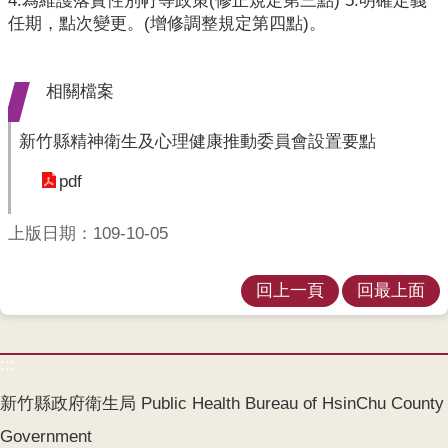
4.為維護落實性別帄等政策(修正規定第三點) 5.明確定義
開
任期，點次變更。(增修調整規定第四點)。
各
衛
相關檔案
生
所
新竹縣精神衛生及心理健康推動委員會設置要點
測
pdf
驗
上版日期：109-10-05
結
核
菌
回上一頁
回最上面
素
測
驗
:::
兒
新竹縣政府衛生局 Public Health Bureau of HsinChu County
童
Government
牙