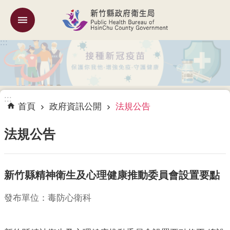
跳到主要內容區塊
:::
機
關
簡
介
:::
訊
首頁
政府資訊公開
法規公告
息
公
法規公告
告
業
新竹縣精神衛生及心理健康推動委員會設置要點
務
專
區
發布單位：毒防心衛科
專