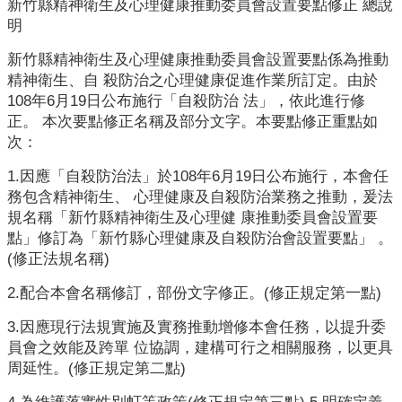
業
新竹縣精神衛生及心理健康推動委員會設置要點修正 總說
人
明
員
新竹縣精神衛生及心理健康推動委員會設置要點係為推動
區
精神衛生、自 殺防治之心理健康促進作業所訂定。由於
108年6月19日公布施行「自殺防治 法」，依此進行修
主
正。 本次要點修正名稱及部分文字。本要點修正重點如
題
次：
專
區
1.因應「自殺防治法」於108年6月19日公布施行，本會任
務包含精神衛生、 心理健康及自殺防治業務之推動，爰法
便
規名稱「新竹縣精神衛生及心理健 康推動委員會設置要
民
點」修訂為「新竹縣心理健康及自殺防治會設置要點」 。
服
(修正法規名稱)
務
2.配合本會名稱修訂，部份文字修正。(修正規定第一點)
政
3.因應現行法規實施及實務推動增修本會任務，以提升委
府
員會之效能及跨單 位協調，建構可行之相關服務，以更具
資
周延性。(修正規定第二點)
訊
公