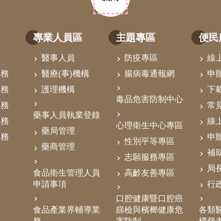
專業人員區
主題專區
便民
醫事人員
防疫專區
線
業務
醫療(事)機構
腸病毒通報網
申
業務
護理機構
下
毒品危害防制中心
業務
常
藥事人員執業登錄
業務
線
心理衛生中心專區
藥局管理
業務
申
性別平等專區
藥商管理
補
志願服務專區
局
食品衛生管理人員
高齡友善專區
申請事項
行
口腔健康暨口腔癌
食品產業界輔導業
篩檢與檳榔健康危
各類醫