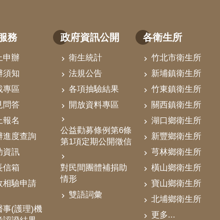
服務
政府資訊公開
各衛生所
上申辦
衛生統計
竹北市衛生所
辦須知
法規公告
新埔鎮衛生所
載專區
各項抽驗結果
竹東鎮衛生所
見問答
開放資料專區
關西鎮衛生所
上報名
湖口鄉衛生所
公益勸募條例第6條
辦進度查詢
新豐鄉衛生所
第1項定期公開徵信
助資訊
芎林鄉衛生所
對民間團體補捐助
長信箱
橫山鄉衛生所
情形
政相驗申請
寶山鄉衛生所
雙語詞彙
北埔鄉衛生所
事(護理)機
更多...