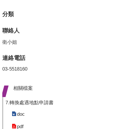
業
人
分類
員
區
聯絡人
主
題
衛小姐
專
區
連絡電話
便
03-5518160
民
服
務
相關檔案
政
7.轉換處遇地點申請書
府
資
doc
訊
公
pdf