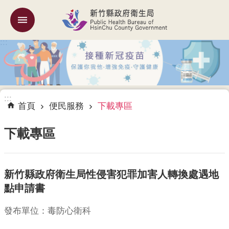
跳到主要內容區塊
:::
機
關
簡
介
:::
訊
首頁
便民服務
下載專區
息
公
下載專區
告
業
新竹縣政府衛生局性侵害犯罪加害人轉換處遇地
務
專
點申請書
區
發布單位：毒防心衛科
專