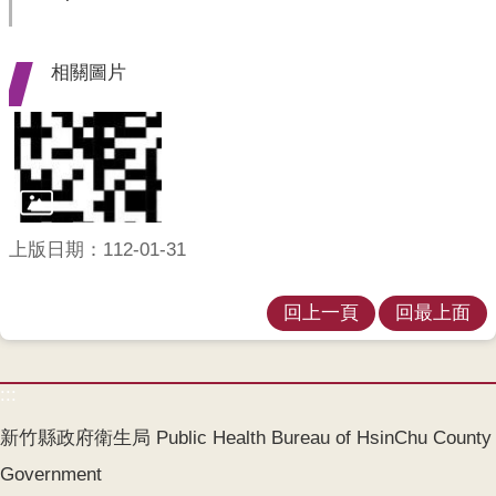
開
各
相關圖片
衛
生
所
測
驗
上版日期：112-01-31
結
核
回上一頁
回最上面
菌
素
測
:::
驗
新竹縣政府衛生局 Public Health Bureau of HsinChu County
兒
童
Government
牙