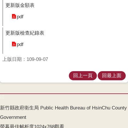
更新版金額表
齒
塗
pdf
氟
M
更新版檢查紀錄表
痘
pdf
醫
療
上版日期：109-09-07
器
材
回上一頁
回最上面
回
首
:::
頁
新竹縣政府衛生局 Public Health Bureau of HsinChu County
網
站
Government
導
螢幕最佳解析度1024x768觀看