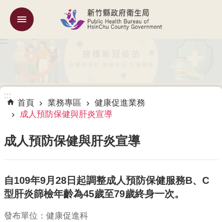
跳到主要內容區塊
:::
機
關
簡
介
:::
訊
首頁
業務專區
健康促進業務
息
成人預防保健與肝炎宣導
公
告
成人預防保健與肝炎宣導
業
務
自109年9月28日起調整成人預防保健服務B、C
專
區
型肝炎篩檢年齡為45歲至79歲終身一次。
專
發布單位：健康促進科