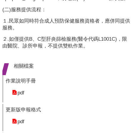
開
(二)服務提供流程：
各
１.民眾如同時符合成人預防保健服務資格者，應併同提供
衛
服務。
生
所
２.如僅提供B、C型肝炎篩檢服務(醫令代碼L1001C)，限
由醫院、診所申報，不提供雙軌作業。
測
驗
相關檔案
結
核
作業說明手冊
菌
素
pdf
測
驗
更新版申報格式
兒
pdf
童
牙