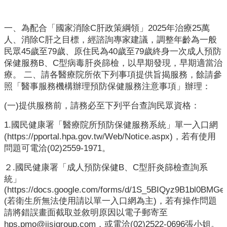
業
人
員
一、為配合「國家消除C肝政策綱領」2025年治療25萬
區
人、消除C肝之目標，經諮詢專家建議，調整年齡為一般
民眾45歲至79歲、原住民為40歲至79歲終身一次成人預防
主
保健服務B、C型病毒肝炎篩檢，以早期發現，早期適當治
題
療。 二、請各醫療院所依下列事項提供旨揭服務，餘請參
專
照「醫事服務機構辦理預防保健服務注意事項」辦理：
區
(一)提供服務前，請務必至下列平台查詢民眾資格：
便
1.國民健康署「醫療院所預防保健服務系統」單一入口網
民
(https://pportal.hpa.gov.tw/Web/Notice.aspx)，若有使用
服
問題可電洽(02)2559-1971。
務
２.國民健康署「成人預防保健B、C型肝炎篩檢查詢系
政
統」
府
(https://docs.google.com/forms/d/1S_5BIQyz9B1bl0B
資
(若衛生所無法使用請以單一入口網為主)，若有操作問題
訊
請將錯誤畫面截取並敘明原因以電子郵寄至
公
hps.pmo@iisigroup.com，或電洽(02)2522-0696張小姐。