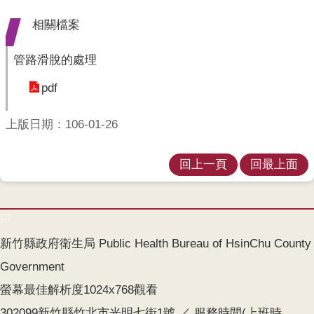
業
人
相關檔案
員
區
管路滑脫的處理
主
pdf
題
專
上版日期：106-01-26
區
便
回上一頁
回最上面
民
服
務
:::
政
新竹縣政府衛生局 Public Health Bureau of HsinChu County
府
Government
資
訊
螢幕最佳解析度1024x768觀看
公
302099新竹縣竹北市光明七街1號 ／ 服務時間(上班時