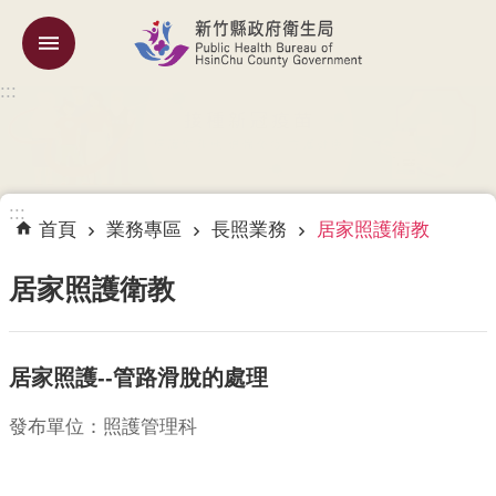
跳到主要內容區塊
:::
機
關
簡
介
:::
訊
首頁
業務專區
長照業務
居家照護衛教
息
公
居家照護衛教
告
業
居家照護--管路滑脫的處理
務
專
區
發布單位：照護管理科
專