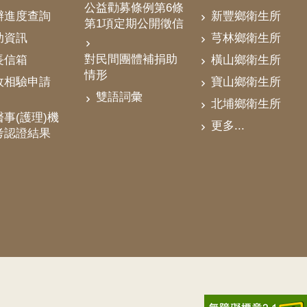
公益勸募條例第6條
辦進度查詢
新豐鄉衛生所
第1項定期公開徵信
助資訊
芎林鄉衛生所
對民間團體補捐助
長信箱
橫山鄉衛生所
情形
政相驗申請
寶山鄉衛生所
雙語詞彙
北埔鄉衛生所
事(護理)機
更多...
考認證結果