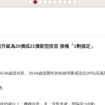
面升級為20價或21價新型疫苗 接種「1劑搞定」
-64歲原住民、19-64歲侵襲性肺炎鏈球菌感染症(IPD)高
)者。
對象或65歲以上「機構住民」及「洗腎患者」間隔至少8週)。