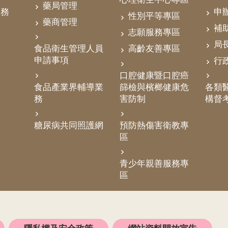
藥局管理
業務
申
性別平等專區
藥商管理
補
志願服務專區
局
食品衛生管理人員
高齡友善專區
申請事項
行
口腔健康暨口腔癌
食品產業界輔導業
篩檢與檳榔健康危
各類醫
務
害防制
構督
糖尿病共同照護網
預防熱傷害衛教專
區
青少年親善服務專
區