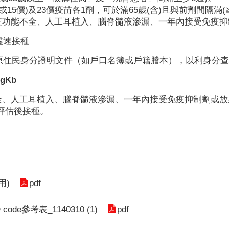
(或15價)及23價疫苗各1劑，可於滿65歲(含)且與前劑間隔滿(
免疫功能不全、人工耳植入、腦脊髓液滲漏、一年內接受免疫
儘速接種
及原住民身分證明文件（如戶口名簿或戶籍謄本），以利身分查
gKb
不全、人工耳植入、腦脊髓液滲漏、一年內接受免疫抑制劑或
評估後接種。
pdf
用)
pdf
e參考表_1140310 (1)