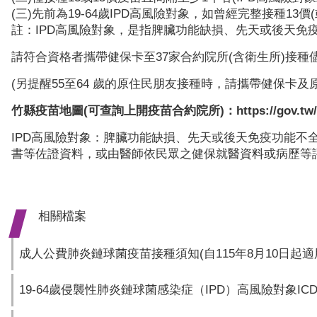
(三)先前為19-64歲IPD高風險對象，如曾經完整接種13價
註：IPD高風險對象，是指脾臟功能缺損、先天或後天
請符合資格者攜帶健保卡至37家合約院所(含衛生所)接種
(另提醒55至64 歲的原住民朋友接種時，請攜帶健保卡
竹縣疫苗地圖(可查詢上開疫苗合約院所)：https://gov.tw/
IPD高風險對象：脾臟功能缺損、先天或後天免疫功能
書等佐證資料，或由醫師依民眾之健保就醫資料或病歷等
相關檔案
成人公費肺炎鏈球菌疫苗接種須知(自115年8月10日起適
19-64歲侵襲性肺炎鏈球菌感染症（IPD）高風險對象ICD cod