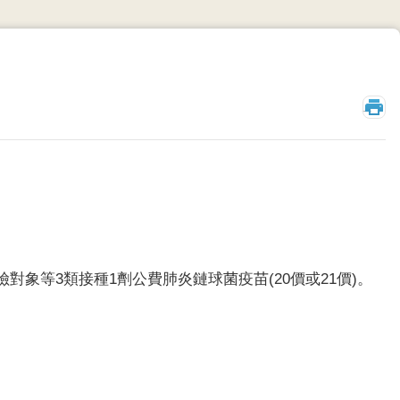
_
風險對象等3類接種1劑公費肺炎鏈球菌疫苗(20價或21價)。