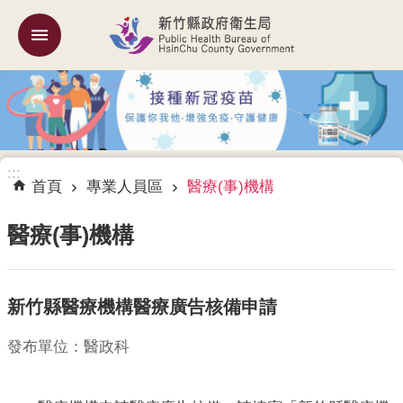
跳到主要內容區塊
:::
機
關
簡
介
:::
訊
首頁
專業人員區
醫療(事)機構
息
公
醫療(事)機構
告
業
新竹縣醫療機構醫療廣告核備申請
務
專
區
發布單位：醫政科
專