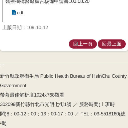
醫療機構醫療廣告核備申請書103.08.20
開
odt
各
衛
上版日期：109-10-12
生
所
回上一頁
回最上面
測
驗
:::
結
核
新竹縣政府衛生局 Public Health Bureau of HsinChu County
菌
Government
素
螢幕最佳解析度1024x768觀看
測
驗
302099新竹縣竹北市光明七街1號 ／ 服務時間(上班時
間)8：00-12：00；13：00-17：00 ／ TEL：03-5518160(總
兒
童
機)
牙