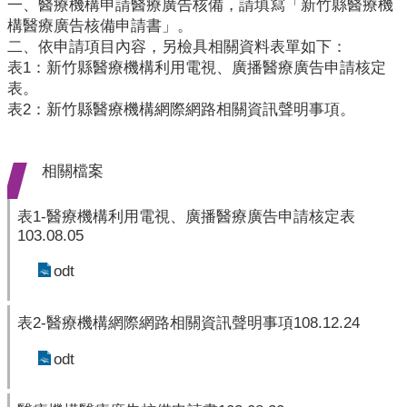
業
一、醫療機構申請醫療廣告核備，請填寫「新竹縣醫療機
人
構醫療廣告核備申請書」。
員
二、依申請項目內容，另檢具相關資料表單如下：
區
表1：新竹縣醫療機構利用電視、廣播醫療廣告申請核定
表。
主
表2：新竹縣醫療機構網際網路相關資訊聲明事項。
題
專
區
相關檔案
便
表1-醫療機構利用電視、廣播醫療廣告申請核定表
民
103.08.05
服
odt
務
政
表2-醫療機構網際網路相關資訊聲明事項108.12.24
府
資
odt
訊
公