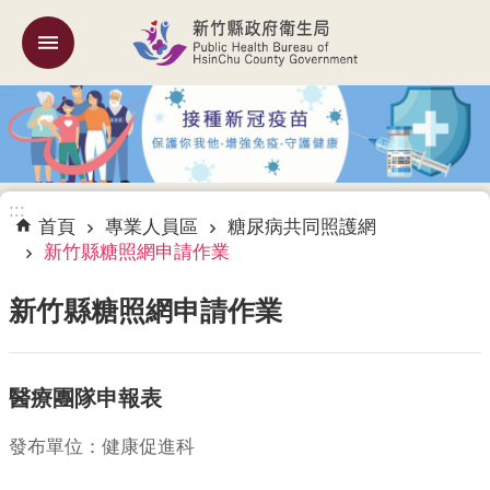
跳到主要內容區塊
:::
機
關
簡
介
:::
訊
首頁
專業人員區
糖尿病共同照護網
息
新竹縣糖照網申請作業
公
告
新竹縣糖照網申請作業
業
務
醫療團隊申報表
專
區
發布單位：健康促進科
專