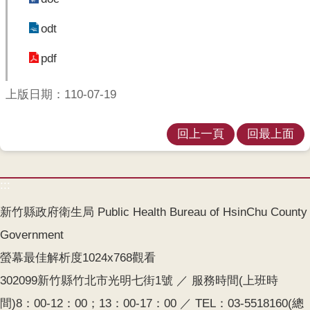
開
odt
各
衛
pdf
生
所
上版日期：110-07-19
測
驗
回上一頁
回最上面
結
核
:::
菌
新竹縣政府衛生局 Public Health Bureau of HsinChu County
素
測
Government
驗
螢幕最佳解析度1024x768觀看
兒
302099新竹縣竹北市光明七街1號 ／ 服務時間(上班時
童
間)8：00-12：00；13：00-17：00 ／ TEL：03-5518160(總
牙