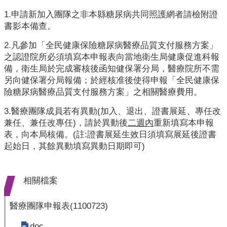
業
人
1.申請新加入團隊之非本縣糖尿病共同照護網者請檢附證
員
書影本備查。
區
2.凡參加「全民健康保險糖尿病醫療品質支付服務方案」
之認證院所必須填寫本申報表向當地衛生局健康促進科報
主
備，衛生局於完成審核後函知健保署分局，醫療院所不需
題
另向健保署分局報備；於經核准後使得申報「全民健康保
專
險糖尿病醫療品質支付服務方案」之相關醫療費用。
區
3.醫療團隊成員若有異動(加入、退出、證書展延、專任改
便
兼任、兼任改專任)，請於異動後
二週內
重新填寫本申報
民
表，向本局核備。(註:證書展延生效日須填寫展延後證書
服
起始日，其餘異動填寫異動日期即可)
務
政
相關檔案
府
資
醫療團隊申報表(1100723)
訊
公
doc