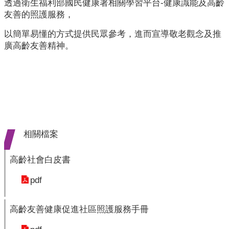
業
透過衛生福利部國民健康署相關學習平台-健康識能及高齡
人
友善的照護服務，
員
以簡單易懂的方式提供民眾參考，進而宣導敬老觀念及推
區
廣高齡友善精神。
主
題
專
區
便
民
相關檔案
服
務
高齡社會白皮書
政
pdf
府
資
高齡友善健康促進社區照護服務手冊
訊
公