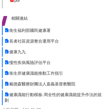
pdf
開
各
相關連結
衛
生
所
衛生福利部國民健康署
測
長者社區資源整合運用平台
驗
健康九九
結
慢性疾病風險評估平台
核
菌
衛生所健康識能推動工作指引
素
測
戴德森醫療財團法人嘉義基督教醫院
驗
健康識能行動模板-周全性的健康識能提升作法的規
兒
劃
童
牙