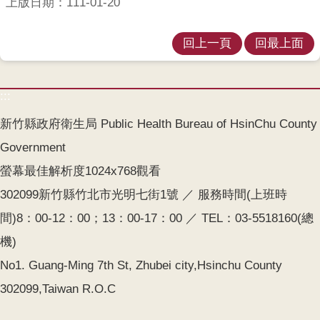
上版日期：111-01-20
齒
塗
回上一頁
回最上面
氟
M
痘
:::
新竹縣政府衛生局 Public Health Bureau of HsinChu County
醫
療
Government
器
螢幕最佳解析度1024x768觀看
材
302099新竹縣竹北市光明七街1號 ／ 服務時間(上班時
回
間)8：00-12：00；13：00-17：00 ／ TEL：03-5518160(總
首
機)
頁
No1. Guang-Ming 7th St, Zhubei city,Hsinchu County
網
302099,Taiwan R.O.C
站
導