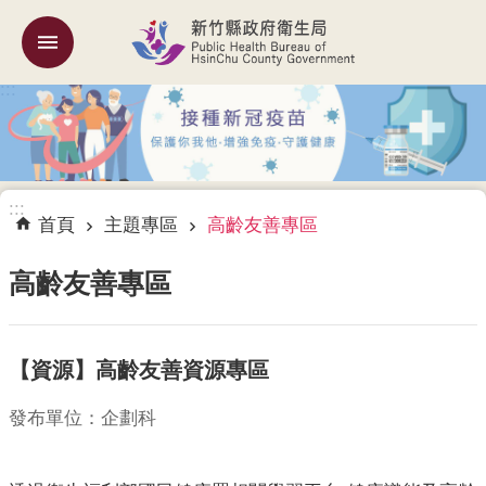
跳到主要內容區塊
:::
機
關
簡
介
:::
訊
首頁
主題專區
高齡友善專區
息
公
高齡友善專區
告
業
【資源】高齡友善資源專區
務
專
區
發布單位：企劃科
專