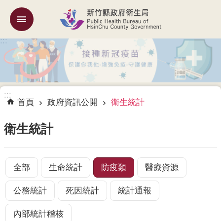
跳到主要內容區塊
:::
機
關
簡
介
:::
訊
首頁
政府資訊公開
衛生統計
息
公
衛生統計
告
業
務
全部
生命統計
防疫類
醫療資源
專
區
公務統計
死因統計
統計通報
專
內部統計稽核