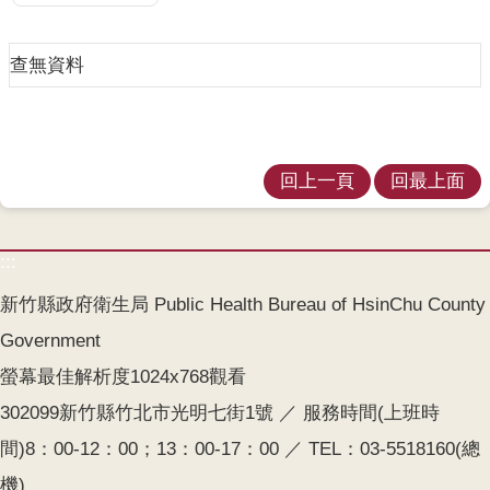
業
人
員
查無資料
區
主
題
專
回上一頁
回最上面
區
便
:::
民
服
新竹縣政府衛生局 Public Health Bureau of HsinChu County
務
Government
政
螢幕最佳解析度1024x768觀看
府
302099新竹縣竹北市光明七街1號 ／ 服務時間(上班時
資
間)8：00-12：00；13：00-17：00 ／ TEL：03-5518160(總
訊
公
機)