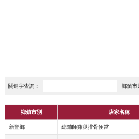
鄉鎮市別
店家名稱
新豐鄉
總鋪師雞腿排骨便當