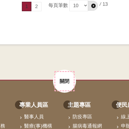
/
13
每頁筆數
1
2
關閉
專業人員區
主題專區
便民
醫事人員
防疫專區
線
業務
醫療(事)機構
腸病毒通報網
申