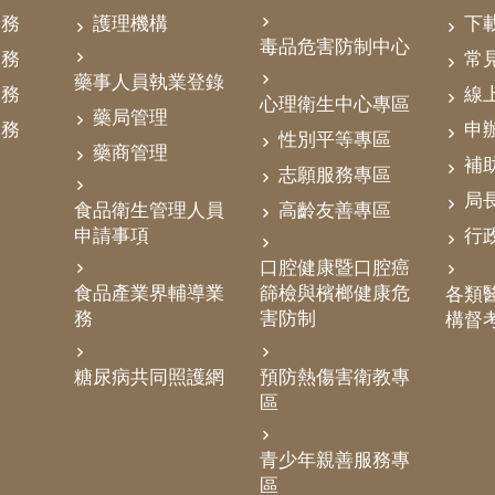
業務
護理機構
下
毒品危害防制中心
業務
常
藥事人員執業登錄
業務
線
心理衛生中心專區
藥局管理
業務
申
性別平等專區
藥商管理
補
志願服務專區
局
食品衛生管理人員
高齡友善專區
申請事項
行
口腔健康暨口腔癌
食品產業界輔導業
篩檢與檳榔健康危
各類醫
務
害防制
構督
糖尿病共同照護網
預防熱傷害衛教專
區
青少年親善服務專
區