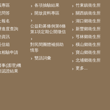
載專區
各項抽驗結果
竹東鎮衛生所
見問答
開放資料專區
關西鎮衛生所
上報名
湖口鄉衛生所
公益勸募條例第6條
辦進度查詢
新豐鄉衛生所
第1項定期公開徵信
助資訊
芎林鄉衛生所
對民間團體補捐助
長信箱
橫山鄉衛生所
情形
政相驗申請
寶山鄉衛生所
雙語詞彙
北埔鄉衛生所
事(護理)機
更多...
考認證結果